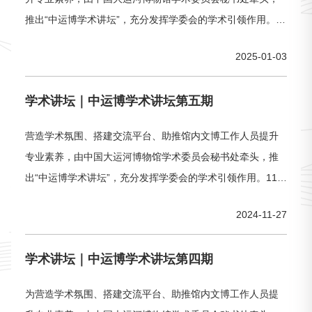
推出“中运博学术讲坛”，充分发挥学委会的学术引领作用。12
月30日上午，中运博学术讲坛第六期成功举办。本期讲坛由
2025-01-03
西北工业大学杨军昌教授，带来题为《花树摇曳 钿钗生辉
——隋炀帝萧后礼冠及12钗实验室考古清理与保护》的学术
学术讲坛｜中运博学术讲坛第五期
讲座。馆内在职员工60余人参加本次学术讲坛。01 专家介绍
杨军昌教授，博士研究
营造学术氛围、搭建交流平台、助推馆内文博工作人员提升
专业素养，由中国大运河博物馆学术委员会秘书处牵头，推
出“中运博学术讲坛”，充分发挥学委会的学术引领作用。11月
26日下午，中运博学术讲坛第五期成功举办。本期讲坛由中
2024-11-27
运博学术委员会委员——徐兴无教授带来题为《水与中国文
化》的学术讲座，中运博60余人参加本次学术讲坛。专家介
学术讲坛｜中运博学术讲坛第四期
绍徐兴无南京大学文学院教授，现任南京大学人文社会科学
高级研究院院长。曾为美国哈
为营造学术氛围、搭建交流平台、助推馆内文博工作人员提