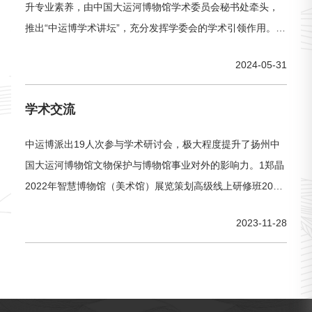
升专业素养，由中国大运河博物馆学术委员会秘书处牵头，
推出“中运博学术讲坛”，充分发挥学委会的学术引领作用。5
月27日上午，中运博专家讲坛第一期成功举办。本期讲坛由
2024-05-31
学委会委员吴洪亮带来题为《耘——策展逻辑与空间建构》
的学术分享。扬州中国大运河博物馆副馆长徐飞、陈晶晶及
学术交流
中运博在职员工60余人参加此次学术讲坛。专家介绍吴洪亮
现任全国政协委员、北京画院院
中运博派出19人次参与学术研讨会，极大程度提升了扬州中
国大运河博物馆文物保护与博物馆事业对外的影响力。1郑晶
2022年智慧博物馆（美术馆）展览策划高级线上研修班2022
年4月25日传统文化沉浸式展览的诠释与解读中央文化和旅游
2023-11-28
管理、干部学院2徐飞第四届建筑遗产保护技术国际学术研讨
会2022年5月27日主持分会东南大学3刘勤2021年度江苏省考
古学会年会暨重要考古发现汇报会2022年3月9日江苏省考古