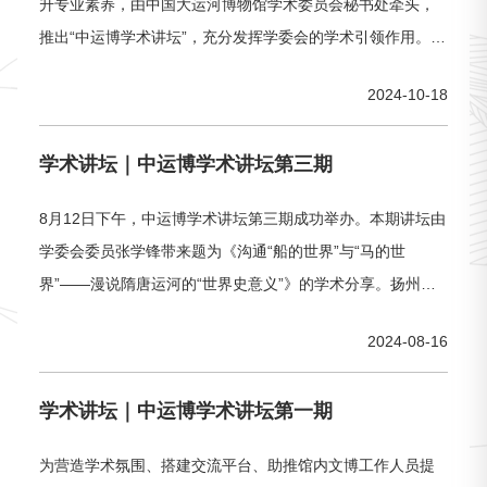
升专业素养，由中国大运河博物馆学术委员会秘书处牵头，
推出“中运博学术讲坛”，充分发挥学委会的学术引领作用。10
月14日上午，中运博专家讲坛第四期成功举办。本期讲坛由
2024-10-18
浙江大学博士生导师——毛若寒带来题为《高质量发展视野
下博物馆学学术写作之道》的学术分享，扬州中国大运河博
学术讲坛｜中运博学术讲坛第三期
物馆在职员工及实习生60余人参加此次学术讲坛。专家介绍
毛若寒毛若寒，现为浙江大学
8月12日下午，中运博学术讲坛第三期成功举办。本期讲坛由
学委会委员张学锋带来题为《沟通“船的世界”与“马的世
界”——漫说隋唐运河的“世界史意义”》的学术分享。扬州中
国大运河博物馆副馆长徐飞、中运博在职员工及实习生60余
2024-08-16
人参加此次学术讲坛。专家介绍张学锋南京大学历史学院考
古文物系教授、博士生导师。兼任中国魏晋南北朝史学会副
学术讲坛｜中运博学术讲坛第一期
会长、中国唐史学会理事、江苏省六朝史学会常务副会长、
三国—隋唐考古专业委员会委
为营造学术氛围、搭建交流平台、助推馆内文博工作人员提