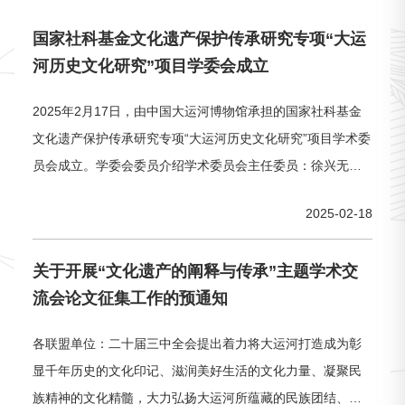
国家社科基金文化遗产保护传承研究专项“大运
河历史文化研究”项目学委会成立
2025年2月17日，由中国大运河博物馆承担的国家社科基金
文化遗产保护传承研究专项“大运河历史文化研究”项目学术委
员会成立。学委会委员介绍学术委员会主任委员：徐兴无南
京大学教授，现任南京大学人文社会科学高级研究院院长。
2025-02-18
兼任全国古籍整理出版规划领导小组成员、教育部中文教学
指导委员会委员。主要从事经学、中国古代文学、思想、文
关于开展“文化遗产的阐释与传承”主题学术交
化研究。著有《刘向评传》《经纬成文—汉代经学的思想与
流会论文征集工作的预通知
制度》《中国早
各联盟单位：二十届三中全会提出着力将大运河打造成为彰
显千年历史的文化印记、滋润美好生活的文化力量、凝聚民
族精神的文化精髓，大力弘扬大运河所蕴藏的民族团结、勤