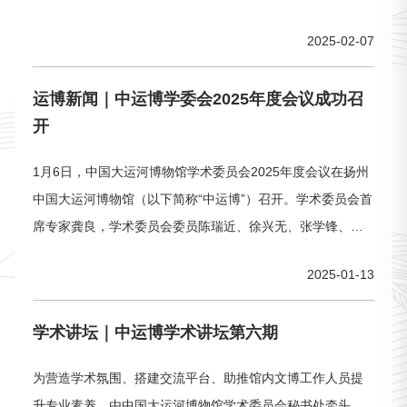
劳勇敢、自强不息、开放包容、兼收并蓄、人与自然和谐共
2025-02-07
生等时代精神。为深入挖掘以大运河为核心的历史文化资
源，用实际行动助力大运河国家文化公园建设。大运河博物
运博新闻｜中运博学委会2025年度会议成功召
馆联盟秘书处将于2025年下半年举办“文化遗产的阐释与传
开
承”主题学术交流活动，就相关主题进
1月6日，中国大运河博物馆学术委员会2025年度会议在扬州
中国大运河博物馆（以下简称“中运博”）召开。学术委员会首
席专家龚良，学术委员会委员陈瑞近、徐兴无、张学锋、魏
峻出席本次会议，中运博馆长郑晶、副馆长徐飞、陈晶晶及
2025-01-13
各部门干部职工参加了会议，会议由馆长郑晶主持。郑晶馆
长首先对中运博学术委员会各位委员们在过去一年的对中运
学术讲坛｜中运博学术讲坛第六期
博学术及各项工作的支持表示感谢，希望学委会专家继续为
中运博的未来发展提议把脉。
为营造学术氛围、搭建交流平台、助推馆内文博工作人员提
升专业素养，由中国大运河博物馆学术委员会秘书处牵头，