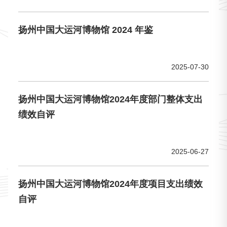
扬州中国大运河博物馆 2024 年鉴
2025-07-30
扬州中国大运河博物馆2024年度部门整体支出
绩效自评
2025-06-27
扬州中国大运河博物馆2024年度项目支出绩效
自评