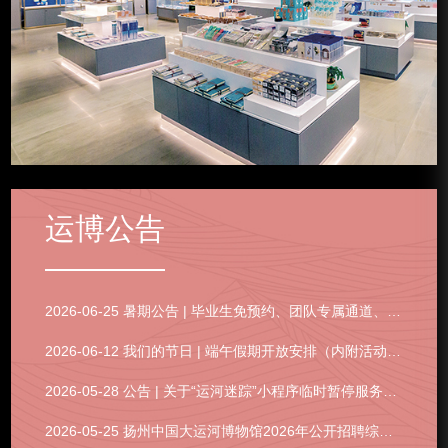
2026-04-16 社教活动 | 馆校合作 世界读书日 非遗之韵 方寸之美 漕运智慧
2026-07-09 创艺上新丨“众神办事处”空降中运博！
运博公告
2026-07-02 创艺上新 | 好物开箱，暑期种草指南Vol.1~
2026-06-12 运博印象 | 五载相伴，限定文创上线
2026-06-25 暑期公告 | 毕业生免预约、团队专属通道、文创特惠及活动预告
2026-06-12 我们的节日 | 端午假期开放安排（内附活动安排）
2026-05-28 公告 | 关于“运河迷踪”小程序临时暂停服务的公告
2026-05-25 扬州中国大运河博物馆2026年公开招聘综合成绩入围人选公告