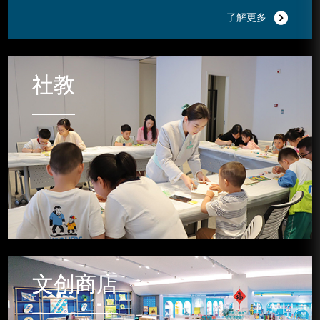
了解更多
社教
社教
2026-05-08 社教活动 | 春遇南田 湿地寻趣 南田墨韵 创作雅集
文创商店
文创商店
2026-04-30 社教活动 | 馆校合作 种子教师 妙手生“花” 献礼母爱