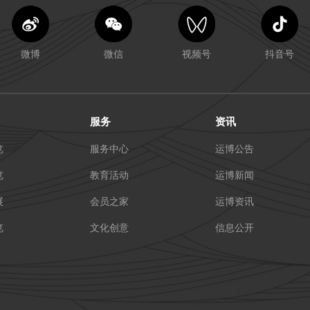
微博
微信
视频号
抖音号
服务
资讯
览
服务中心
运博公告
览
教育活动
运博新闻
展
会员之家
运博资讯
览
文化创意
信息公开