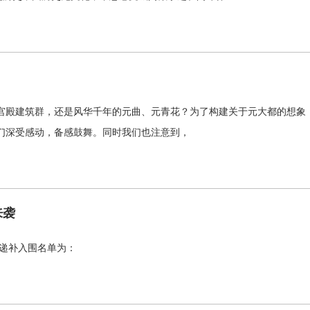
殿建筑群，还是风华千年的元曲、元青花？为了构建关于元大都的想象，5
们深受感动，备感鼓舞。同时我们也注意到，
来袭
绩递补入围名单为：