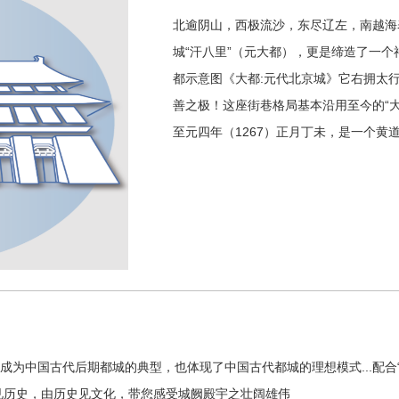
北逾阴山，西极流沙，东尽辽左，南越海
城“汗八里”（元大都），更是缔造了一
都示意图《大都:元代北京城》它右拥太
善之极！这座街巷格局基本沿用至今的“
至元四年（1267）正月丁未，是一个黄
仅成为中国古代后期都城的典型，也体现了中国古代都城的理想模式...配
见历史，由历史见文化，带您感受城阙殿宇之壮阔雄伟