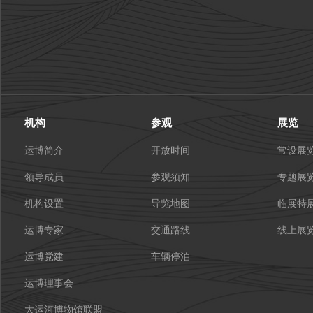
机构
参观
展览
运博简介
开放时间
常设展
领导成员
参观须知
专题展
机构设置
导览地图
临展特
运博专家
交通路线
线上展
运博党建
车辆停泊
运博理事会
大运河博物馆联盟