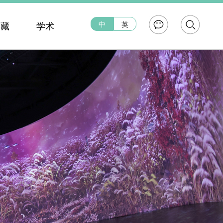
中
英
典藏
学术