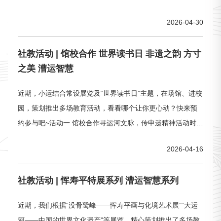
杨老师、雷老师（社教专员）活动对象：第一组江苏省邗江
2026-04-30
中学、扬州育才实验学校、扬州经济技术开发区实验中学、
扬州市特殊教育学校、扬州汶河幼儿园南区园等馆校合作学
社教活动 | 馆校合作 世界读书日 非遗之韵 方寸
校教师。（本组无需报名，可直接参与~）第二组面向社会公
之美 漕运智慧
开招
近期，小运结合常设展览及“世界读书日”主题，在场馆、进校
园，策划推出多场教育活动，看看哪个让你更心动？快来预
约参与吧~活动一 馆校合作寻运河文脉，传申遗精神活动时
间：4月16日（周四）13:00-14:00活动对象：扬州经济技术
2026-04-16
开发区实验中学学生主 讲 人 ：张老师（社教专员）、申艳梅
（扬州经济技术开发区实验中学教师）活动简介：一条大运
社教活动 | 恽寿平特展系列 漕运智慧系列
河，半部华夏史。舳舻如林，河坊如脉，勾勒出千年的繁华
图景，这条
近期，我们根据“没骨鹫峰——恽寿平画与化境艺术展”“大运
河——中国的世界文化遗产”等展览，精心策划推出了多场教