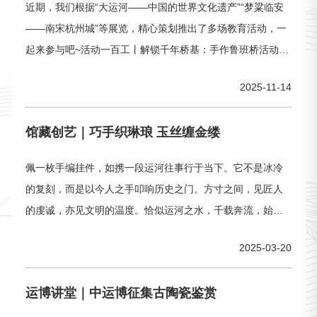
近期，我们根据“大运河——中国的世界文化遗产”“梦粱临安
——南宋杭州城”等展览，精心策划推出了多场教育活动，一
起来参与吧~活动一百工丨解锁千年桥基：手作鲁班桥活动时
间：11月22日（周六）14:00-15:30活动对象：8-12周岁主
2025-11-14
讲 人 ：严老师、袁老师（“锦帆”志愿者）活动费用：免费
（报名需收取20元诚意金，活动现场核销后诚意金退还）活
馆藏创艺｜巧手织琳琅 玉丝缠金缕
动人数：12个活动预约：百工丨解锁千年桥基：手作鲁班桥
佩一枚手编挂件，如携一段运河往事行于当下。它不是冰冷
的复刻，而是以今人之手叩响历史之门。方寸之间，见匠人
的虔诚，亦见文明的温度。恰似运河之水，千载奔流，始终
鲜活。胭脂红双耳玻璃小瓶--手编挂件「胭脂红染琉璃色，素
2025-03-20
手编云寄远人」小瓶为有模吹制而成，颈肩相接处加饰兽面
双耳。此瓶外表为不规则斑纹状胭脂红色，双耳为淡紫红
运博讲堂｜中运博征集古陶瓷鉴赏
色。小瓶造型流畅，工艺精美，颜色少见，可能是清宫档案
中称为“花玻璃”的品种。黄色玻璃八