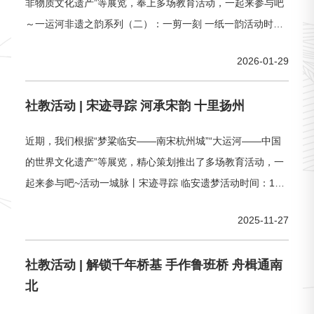
非物质文化遗产”等展览，奉上多场教育活动，一起来参与吧
～一运河非遗之韵系列（二）：一剪一刻 一纸一韵活动时
间：2月7日（周六）10:00-11:30活动对象：18-65周岁主 讲
2026-01-29
人 ：张老师（社教专员）活动费用：免费（此为会员专属活
动，参加活动需提前注册中运博会员，并于现场出示会员码
社教活动 | 宋迹寻踪 河承宋韵 十里扬州
予以核销）活动人数：12位（微信扫描二维码免费
近期，我们根据“梦粱临安——南宋杭州城”“大运河——中国
的世界文化遗产”等展览，精心策划推出了多场教育活动，一
起来参与吧~活动一城脉丨宋迹寻踪 临安遗梦活动时间：12
月6日（周六）14:00-15:30活动对象：9-12周岁（亲子家
2025-11-27
庭：一名成人加一名儿童）主 讲 人 ：耿老师、张老师（“锦
帆”志愿者）活动费用：免费（报名需收取20元诚意金，活动
社教活动 | 解锁千年桥基 手作鲁班桥 舟楫通南
现场核销后诚意金退还）活动人数：12个活动预约：城脉丨
北