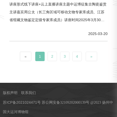
讲座形式线下讲座+云上直播讲座主题中运博征集古陶瓷鉴赏
主讲嘉宾周公太（长三角区域可移动文物专家库成员、江苏
省馆藏文物鉴定定级专家库成员）讲座时间2025年3月30日
（周日）下午14:00线下讲座地点水韵剧场线下选座链接中运
2025-03-20
博征集古陶瓷鉴赏△点击标题预约中运博微信视频号通道中运
博微博通道主讲嘉宾简介周公太1954年出生，文博研究馆
员，毕业于北京大学考古学系考古专业班，中国古陶
«
1
2
3
4
»
版权声明
联系我们
苏ICP备2021024471号
苏公网安备32109202000139号 @2023 扬州中
国大运河博物馆