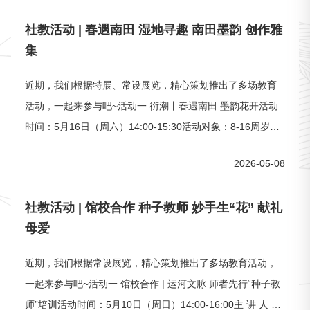
社教活动 | 春遇南田 湿地寻趣 南田墨韵 创作雅
集
近期，我们根据特展、常设展览，精心策划推出了多场教育
活动，一起来参与吧~活动一 衍潮丨春遇南田 墨韵花开活动
时间：5月16日（周六）14:00-15:30活动对象：8-16周岁
（亲子家庭:一名成人加一名儿童）主 讲 人 ：耿老师、张老
2026-05-08
师（“锦帆”志愿者）活动费用：免费（报名需收取20元诚意
金，活动现场核销后诚意金退还）活动人数：12组活动预
社教活动 | 馆校合作 种子教师 妙手生“花” 献礼
约：衍潮丨春遇南田 墨韵花开活动简介：清初六大家之一、
母爱
常州
近期，我们根据常设展览，精心策划推出了多场教育活动，
一起来参与吧~活动一 馆校合作 | 运河文脉 师者先行“种子教
师”培训活动时间：5月10日（周日）14:00-16:00主 讲 人 ：