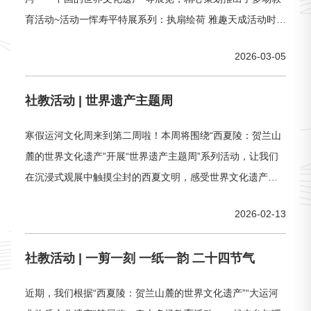
育活动~活动一恽寿平特展系列：执扇绘荷 雅趣天成活动时
间：3月14日（周六）14:00-15:30活动对象：8-12周岁主 讲
2026-03-05
人 ：耿老师（社教专员）活动费用：免费（报名需收取20元
诚意金，活动现场核销后诚意金退还）活动人数：12位活动
社教活动 | 世界遗产主题周
预约：恽寿平特展系列：执扇绘荷 雅趣天成活动简介：清
寒假运河文化周来到第二周啦！本周将围绕“西夏陵：贺兰山
麓的世界文化遗产”开展“世界遗产主题周”系列活动，让我们
在沉浸式观展中触摸尘封的西夏文明，感受世界文化遗产的
保护与传承意义。- 活动一 -{ 珠联璧合 吉祥如意 }活动时间：
2026-02-13
2月13日（周五）14:00-15:30活动对象：16-65周岁主 讲 人
：徐老师（社教专员）活动费用：免费（此为会员专属活
社教活动 | 一剪一刻 一纸一韵 二十四节气
动，参加活动需提前注册中运博会员，并于现场出示
近期，我们根据“西夏陵：贺兰山麓的世界文化遗产”“大运河