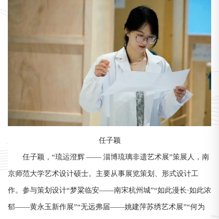
任子颖
任子颖，“琉运澄辉 —— 淄博琉璃非遗艺术展”策展人，南
京师范大学艺术设计硕士。主要从事展览策划、形式设计工
作。参与策划设计“梦粱临安——南宋杭州城”“如此漫长·如此浓
郁——黄永玉新作展”“无远弗届——姚建萍苏绣艺术展”“何为