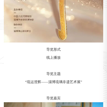
导览形式
线上播放
导览主题
“琉运澄辉——淄博琉璃非遗艺术展”‍‍
导览嘉宾