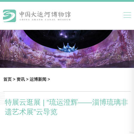
首页 >
资讯 >
运博新闻 >
特展云逛展 | “琉运澄辉——淄博琉璃非
遗艺术展”云导览