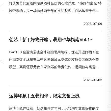
雅典娜节的彩绘陶瓶到酒神狂欢的石棺浮雕。“盛辉与尘光”特
展带来的，是一场跨越两千年的文明凝视。而比这些千年文
物更早刷屏朋友圈的，是同步亮相的限定文创。“众神办事
2026-07-09
处”系列冰箱贴、雕塑素描本、香薰蜡烛……每一件都像是从
奥林匹斯山寄来的礼物，让“看完展还想带走点什么”的念头，
创艺上新 | 好物开箱，暑期种草指南Vol.1~
有了实实在在的落脚点~01罗马五明帝艺术复刻盲盒从特展中
罗马帝国五
PartT 01金运满堂镀金冰箱贴暑期纳福，优选开运好物！金
运满堂镀金冰箱贴以中运博馆藏元刻铭荔枝纹金套碗为创作
原型，高度还原元代皇家金器的华贵气韵，是颜值与寓意双
在线的暑期爆款文创。产品采用优质铜镀金工艺，整体色泽
2026-07-02
莹润透亮，质感厚重高级，立体浮雕荔枝纹路细腻流畅，细
节精巧入微。金碗内暗藏小巧元宝彩蛋，仪式感拉满，细节
运博印象 | 五载相伴，限定文创上线
尽显匠心。荔枝寓意硕果累累，金碗象征招财纳福、金运满
堂。PartT
运博印象伴暖意，朝夕相伴方寸间，玩转周年文创好物的专