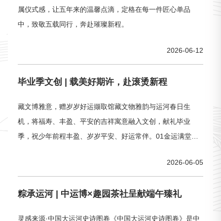
属仪式感，让五年来的温馨点滴，定格在每一件匠心单品
中，致敬五载同行，奔赴璀璨新程。
2026-06-12
毕业季文创 | 载美好期许，赴滚烫新程
藏文博雅意，赠岁岁好运撷取馆藏文物雅韵与运河春日生
机，将福寿、丰盈、平安的吉祥寓意融入文创，献礼毕业
季，祝少年前程丰盈、岁岁平安、好运常伴。01金运满堂镀
金冰箱贴复刻“元刻铭荔枝纹金套碗”文物精髓，铜镀金质感莹
2026-06-05
润精致、色泽温润亮眼，立体浮雕纹路清晰细腻。荔枝寓意
硕果累累，金碗承载金运满堂。恰逢毕业新程，以馆藏雅物
粽承运河 | 中运博×趣园茶社呈献端午臻礼
寄少年心意，祝愿学子寒窗结硕果，前路鸿运加身、岁岁丰
盈、步步登荣。02金荔呈祥毛绒挂件
灵感来源·中国大运河史诗图卷《中国大运河史诗图卷》是中