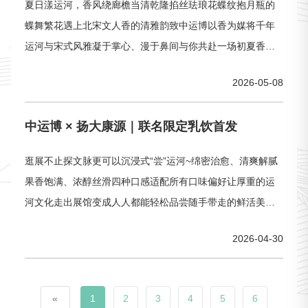
夏日漾运河，香风绕廊檐当清乾隆掐丝珐琅花蝶纹抱月瓶的
蝶舞繁花遇上北宋文人香的清雅韵致中运博以香为媒将千年
运河与宋式风雅凝于掌心、漫于鼻间与你共赴一场初夏香遇
之约Tips：即日起至5月10日，在微信小店购买文创产品，即
2026-05-08
可领取全场满99减5元或满199减15元优惠券（优惠券领取后
7天内有效）。花蝶抱月香护礼盒灵感来源清掐丝珐琅花蝶纹
中运博 × 扬大康源｜联名限定乳饮首发
抱月瓶严选牛油果树果脂、角鲨烷、透明质酸钠实现深层补
水锁水
逛展不止探文脉更可以沉浸式“尝”运河~绵密治愈、清爽解腻
果香饱满、浓醇丝滑四种口感适配所有口味偏好让厚重的运
河文化走出展馆变成人人都能轻松品尝随手带走的鲜活美味
中运博 × 扬大康源联名限定乳饮现已全线开售！逛中运博、
2026-04-30
品运河限定酸奶快来解锁你的专属运河风味吧～温馨提示:冷
藏食品一经出售无法二次销售，概不退换哦!赏味地址➤4号展
厅入口处（自助机器）➤3号展厅出口处对面（自助机器
«
1
2
3
4
5
6