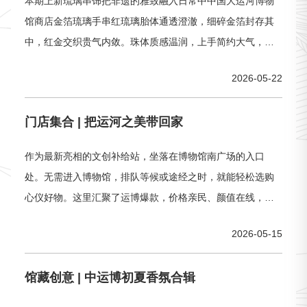
本期上新琉璃串饰把非遗的雅致融入日常中中国大运河博物
馆商店金箔琉璃手串红琉璃胎体通透澄澈，细碎金箔封存其
中，红金交织贵气内敛。珠体质感温润，上手简约大气，低
调中尽显精致质感。琉璃仿猫眼手串（大号珠）奶润浅黄琉
2026-05-22
璃珠饱满圆润，仿猫眼工艺细腻入微，哑光质地宛若温润光
泽缓缓流动，自带沉静柔和的气韵。搭配复古银纹隔珠，复
门店集合 | 把运河之美带回家
古雅致，上手沉稳大气，尽显温婉格调。凤尾手串粉白渐变
底色点缀清新绿点，宛若窑
作为最新亮相的文创补给站，坐落在博物馆南广场的入口
处。无需进入博物馆，排队等候或途经之时，就能轻松选购
心仪好物。这里汇聚了运博爆款，价格亲民、颜值在线，让
运河之美触手可及。
2026-05-15
馆藏创意 | 中运博初夏香氛合辑