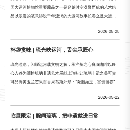
国大运河博物馆重要藏品之一是穿越时空凝聚而成的艺术结
晶以浪漫的笔意诉说千年流淌的大运河故事长卷立足大运河
全域，通过全新的视角从时间、空间、人文、自然等多个维
2026-05-28
度描绘大运河的“前世今生”把散落分布的文化瑰宝串成“珍珠
项链”绘制当代“清明上河图”粽染风华·礼献端阳「中国大运河
杯盏赏味 | 琉光映运河，舌尖承匠心
博物馆×趣园茶社」联名端午粽趣礼盒，正式启幕！以粽为
媒，牵运河文脉以礼为寄，
琉光溢彩，闪耀运河载文明之辉，承淬炼之心庭圆咖啡以匠
心入盏为淄博琉璃非遗艺术展献上珍味让琉璃非遗之美可赏
可品御黄玉兰芒果百香果慕斯外形：“凝脂如玉，富贵留春”配
料：芒果果茸、百香果果茸、奶油奶酪、淡奶油、鸡蛋、黄
2026-05-22
油、低粉、细砂糖、吉利丁、果胶糖艺玉兰纤巧灵动以灯工
技艺雕琢风雅传承经典琉璃华贵留住鸡油黄非遗甜韵匠心融
临展限定 | 腕间琉璃，把非遗戴进日常
于慕斯化作可品可赏的舌尖佳作松石清润荔枝杨梅慕斯外
形：“花落碧绿，石上清流”配料：荔