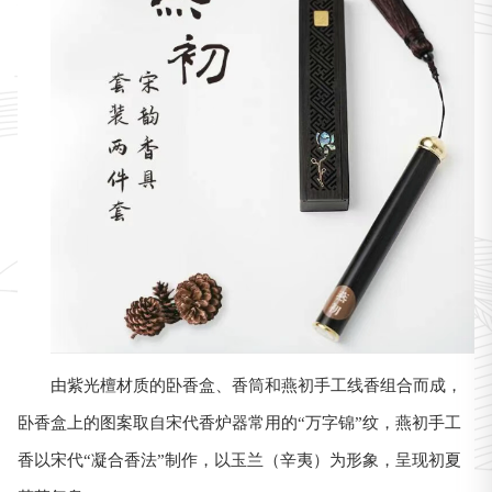
由紫光檀材质的卧香盒、香筒和燕初手工线香组合而成，
卧香盒上的图案取自宋代香炉器常用的“万字锦”纹，燕初手工
香以宋代“凝合香法”制作，以玉兰（辛夷）为形象，呈现初夏