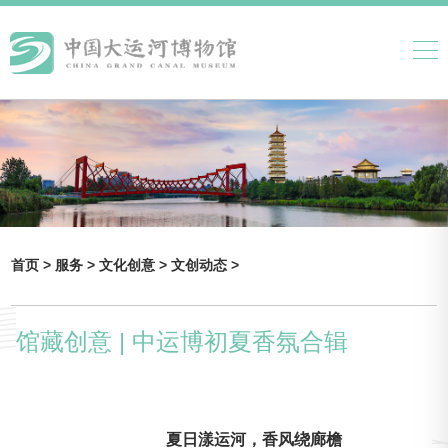
首页 >
服务 >
文化创意 >
文创动态 >
馆藏创意 | 中运博初夏香氛合辑
夏日漾运河，香风绕廊檐