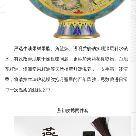
严选牛油果树果脂、角鲨烷、透明质酸钠实现深层补水锁
水，有效改善肌肤干燥粗糙问题，更添加茉莉花提取物、白池
花籽油、澳洲坚果籽油等天然植萃舒缓滋养，一支手霜一缕清
香，将清掐丝珐琅花蝶纹抱月瓶里的百年风雅，尽数藏进日常
每一次温柔的触碰之中。
燕初便携两件套