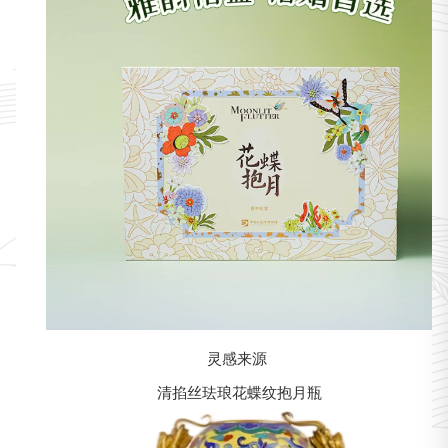
灵感来源
清掐丝珐琅花蝶纹抱月瓶