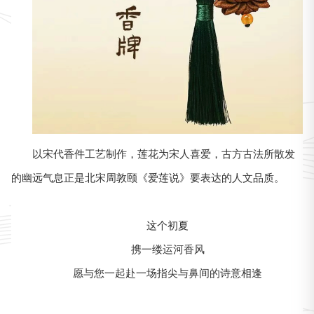
以宋代香件工艺制作，莲花为宋人喜爱，古方古法所散发
的幽远气息正是北宋周敦颐《爱莲说》要表达的人文品质。
这个初夏
携一缕运河香风
愿与您一起赴一场指尖与鼻间的诗意相逢