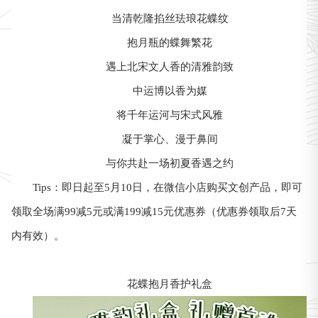
当清乾隆掐丝珐琅花蝶纹
抱月瓶的蝶舞繁花
遇上北宋文人香的清雅韵致
中运博以香为媒
将千年运河与宋式风雅
凝于掌心、漫于鼻间
与你共赴一场初夏香遇之约
Tips：即日起至5月10日，在微信小店购买文创产品，即可
领取全场满99减5元或满199减15元优惠券（优惠券领取后7天
内有效）。
花蝶抱月香护礼盒