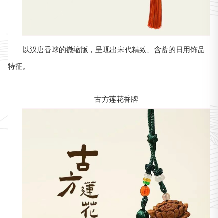
以汉唐香球的微缩版，呈现出宋代精致、含蓄的日用饰品
特征。
古方莲花香牌