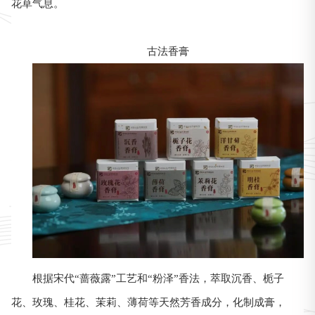
花草气息。
古法香膏
根据宋代“蔷薇露”工艺和“粉泽”香法，萃取沉香、栀子
花、玫瑰、桂花、茉莉、薄荷等天然芳香成分，化制成膏，