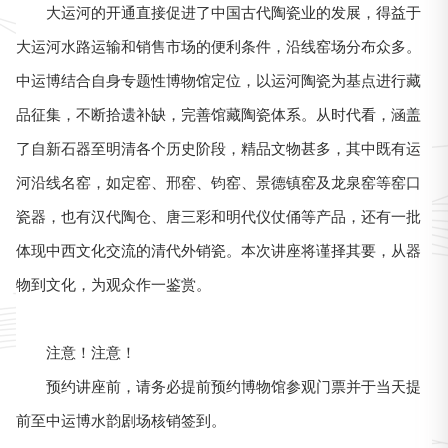
大运河的开通直接促进了中国古代陶瓷业的发展，得益于
大运河水路运输和销售市场的便利条件，沿线窑场分布众多。
中运博结合自身专题性博物馆定位，以运河陶瓷为基点进行藏
品征集，不断拾遗补缺，完善馆藏陶瓷体系。从时代看，涵盖
了自新石器至明清各个历史阶段，精品文物甚多，其中既有运
河沿线名窑，如定窑、邢窑、钧窑、景德镇窑及龙泉窑等窑口
瓷器，也有汉代陶仓、唐三彩和明代仪仗俑等产品，还有一批
体现中西文化交流的清代外销瓷。本次讲座将谨择其要，从器
物到文化，为观众作一鉴赏。
注意！注意！
预约讲座前，请务必提前预约博物馆参观门票并于当天提
前至中运博水韵剧场核销签到。