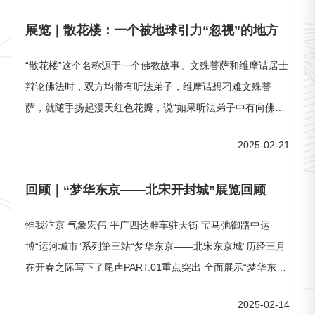
展览｜散花楼：一个被地球引力“忽视”的地方
“散花楼”这个名称源于一个佛教故事。文殊菩萨和维摩诘居士
辩论佛法时，双方均带有听法弟子，维摩诘想刁难文殊菩
萨，就随手扬起漫天红色花瓣，说“如果听法弟子中有向佛之
心不诚和红尘之心未尽者，花瓣将落在谁身上”，意在从文殊
2025-02-21
菩萨所带弟子中试出几个凡心未尽之人，但撒落的花瓣纷纷
上扬、飘于虚空，没有一片花瓣落在听法弟子身上，证明所
回顾｜“梦华东京——北宋开封城”展览回顾
有听法弟子都诚心向佛。在这里，地球引力好像失去了它的
功效，在天空晴朗、丝毫无风时，
惟我汴京 气象宏伟 平广四达雕车驻天街 宝马弛御路中运
博“运河城市”系列第三站“梦华东京——北宋东京城”历经三月
在开春之际写下了尾声PART.01重点突出 全面展示“梦华东京
——北宋开封城”展览汇集23家收藏单位，以293件（组）北
2025-02-14
宋精品文物（一级文物36件），通过“会通”“天街”“风流”三部