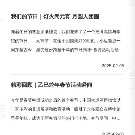
立12株花树，正面饰钿花12枚，冠前下端置宝钿蔽髻，冠体
我们的节日｜灯火闹元宵 月圆人团圆
两侧各置博鬓一件：与冠配套另有宝钿饰首的12枚钗。该冠
的部件配置完全符合《隋
随着冬日的寒意渐渐褪去，我们迎来了又一个充满温情与希
望的节日——元宵节！在这个团圆美好的时刻，小运邀您一
同穿越古今，感受这份跨越千年的节日韵味~教育活动活动一
我们的节日：趣味猜灯谜 巧手做花灯活动时间：2月12日
2025-02-05
（周三）14:00-15:30活动对象：16-65周岁主 讲 人 ：徐老
师、许老师（社教专员）活动费用：免费（报名需收取20元
精彩回顾｜乙巳蛇年春节活动瞬间
诚意金，活动现场核销后诚意金退还）活动人数：12人
今年是春节申遗成功之后的首个春节，中国大运河博物馆以
丰富多彩的非遗展演和教育活动，吸引了众多观众在博物馆
里寻年味，成为了新春假期的热门打卡地。春节期间，中运
博初二至初七延长开放至21:00，累计接待观众超15万人次，
2025-02-05