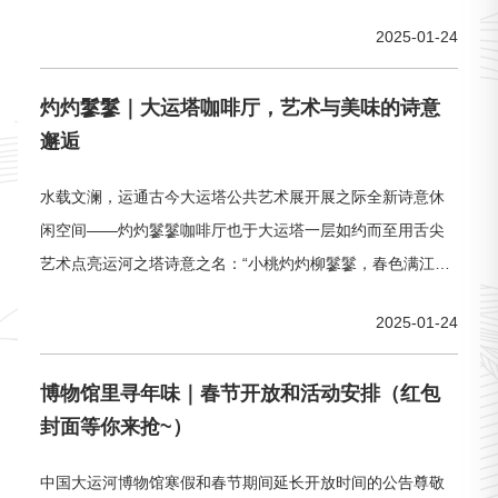
画，并由米芾书《西园雅集图记》，因而在文化史上彪炳卓
2025-01-24
著。虽然这次雅集是否真实发生尚待考证，但折射出东京在
历史上的文化光辉——俊杰风流，一时荟萃。自北宋以来，
灼灼鬖鬖｜大运塔咖啡厅，艺术与美味的诗意
西园雅集成为中国古代画家和工艺美术大师们尤为热衷的历
邂逅
史题材，以此为主题的书画和文化创作
水载文澜，运通古今大运塔公共艺术展开展之际全新诗意休
闲空间——灼灼鬖鬖咖啡厅也于大运塔一层如约而至用舌尖
艺术点亮运河之塔诗意之名：“小桃灼灼柳鬖鬖，春色满江
南”“灼灼鬖鬖”取自北宋词人黄庭坚之作《诉衷情·小桃灼灼柳
2025-01-24
鬖鬖》桃花灼灼、杨柳依依的春天是扬州最美的季节以此命
名表达了对运河春景的向往【P&W】取自“桃花”“柳树”英文首
博物馆里寻年味｜春节开放和活动安排（红包
字母【灼灼】如春日桃林繁花，绚烂热烈【鬖鬖】似大运河
封面等你来抢~）
畔垂柳，柔顺婉
中国大运河博物馆寒假和春节期间延长开放时间的公告尊敬