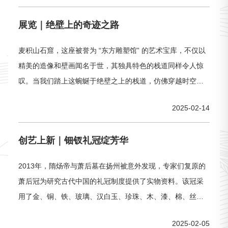
分讲述北宋东京的交通贸易、城市布局、文化艺术，带领大
展览｜绝壁上的奇迹之路
家梦入东京，一睹千年前北宋开封城的容貌与风
麦积山石窟，这座被誉为 “东方雕塑馆” 的艺术宝库，不仅以
精美的造像和壁画闻名于世，其独具特色的栈道同样令人惊
叹。当我们踏上这蜿蜒于绝壁之上的栈道，仿佛穿越时空，
与古人的智慧和勇气直面相逢。远望麦积山，最先让人注意
2025-02-14
到的就是连接各个洞窟、供人行走的栈道。它沿着陡峭的崖
壁而建，犹如一条灵动的巨龙，盘绕在麦积山的山体之上。
创艺上新｜钿钗礼冠绽芳华
行走其间，一侧是千仞绝壁，岩石纹理仿佛岁月的皱纹，记
录着历史的沧桑；另一侧则是悬空
2013年，隋炀帝与萧后墓在扬州被意外发现，专家们复原的
萧后冠为研究古代中国的礼冠制度提供了实物资料。该冠采
用了金、铜、铁、玻璃、汉白玉、珍珠、木、漆、棉、丝等
10种材料。饰件加工时经过了锤揲、焊接、掐丝、镶嵌、鎏
2025-02-05
金贴金、铸造、錾刻、抛光、剪裁、髹漆等12类工艺。冠上