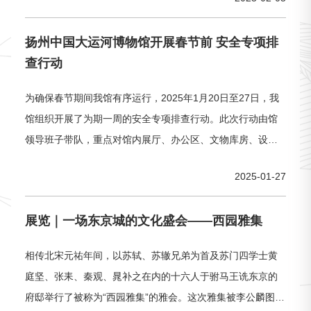
举办研学、教育体验活动、非遗展演等节日文化活动245场，
让公众在博物馆就能看大戏、观大展、享非遗。下面，让我
扬州中国大运河博物馆开展春节前 安全专项排
们一起回顾那些精彩瞬间吧~Part.01非遗演出回顾春节期间，
查行动
中
为确保春节期间我馆有序运行，2025年1月20日至27日，我
馆组织开展了为期一周的安全专项排查行动。此次行动由馆
领导班子带队，重点对馆内展厅、办公区、文物库房、设备
机房以及馆外周界等安全重点区域开展实地检查，对发现问
2025-01-27
题进行现场交办，要求责任部门立即整改。通过隐患排查，
我馆进一步强化了安全管理工作的重要性，并表示将以此次
展览｜一场东京城的文化盛会——西园雅集
检查为契机，进一步加强日常安全管理，确保春节期间景区
的安全稳定。同时，我馆也将继
相传北宋元祐年间，以苏轼、苏辙兄弟为首及苏门四学士黄
庭坚、张耒、秦观、晁补之在内的十六人于驸马王诜东京的
府邸举行了被称为“西园雅集”的雅会。这次雅集被李公麟图