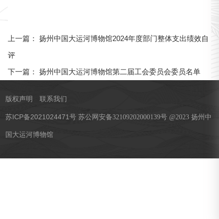
扬州中国大运河博物馆2024年度部门整体支出绩效自
上一篇：
评
扬州中国大运河博物馆第二届工会委员会委员名单
下一篇：
版权声明
联系我们
苏ICP备2021024471号
苏公网安备32109202000139号 @2023 扬州中
国大运河博物馆