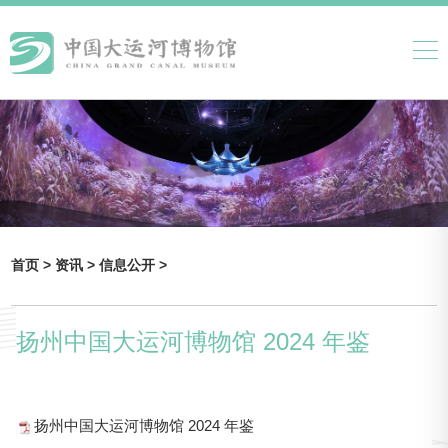
首页 >
资讯 >
信息公开 >
扬州中国大运河博物馆 2024 年鉴
扬州中国大运河博物馆 2024 年鉴