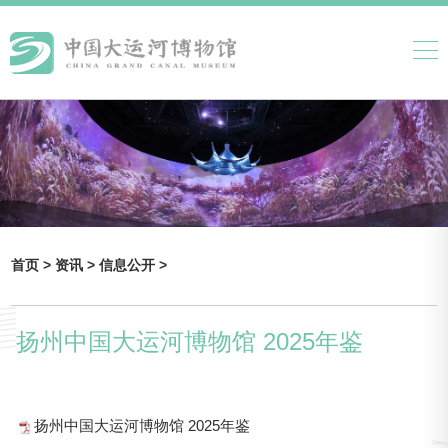
首页 >
资讯 >
信息公开 >
扬州中国大运河博物馆 2025年鉴
扬州中国大运河博物馆 2025年鉴