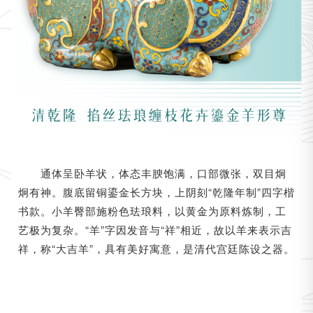
通体呈卧羊状，体态丰腴饱满，口部微张，双目炯
炯有神。腹底留铜鎏金长方块，上阴刻“乾隆年制”四字楷
书款。小羊臀部施粉色珐琅料，以黄金为原料炼制，工
艺极为复杂。“羊”字因发音与“祥”相近，故以羊来表示吉
祥，称“大吉羊”，具有美好寓意，是清代宫廷陈设之器。