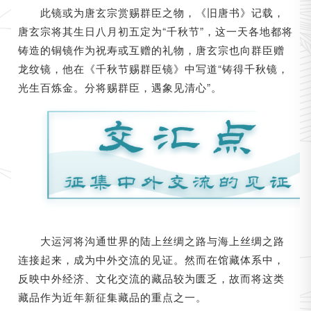
此镜或为唐玄宗赏赐群臣之物，《旧唐书》记载，
唐玄宗将其生日八月初五定为“千秋节”，这一天各地都将
铸造的铜镜作为祝寿或互赠的礼物，唐玄宗也向群臣赠
龙纹镜，他在《千秋节赐群臣镜》中写道“铸得千秋镜，
光生百炼金。分将赐群臣，遇象见清心”。
大运河将沟通世界的陆上丝绸之路与海上丝绸之路
连接起来，成为中外交流的见证。然而在馆藏体系中，
反映中外经济、文化交流的藏品较为匮乏，故而将这类
藏品作为近年新征集藏品的重点之一。