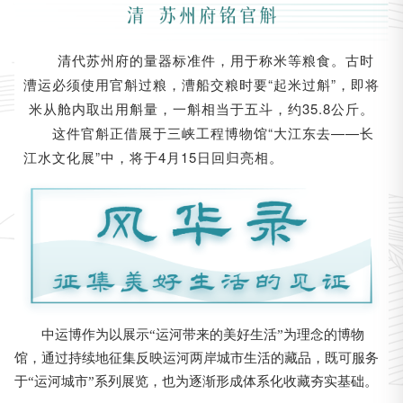
清代苏州府的量器标准件，用于称米等粮食。古时
漕运必须使用官斛过粮，漕船交粮时要“起米过斛”，即将
米从舱内取出用斛量，一斛相当于五斗，约35.8公斤。
这件官斛正借展于三峡工程博物馆“大江东去——长
江水文化展”中，将于4月15日回归亮相。
中运博作为以展示“运河带来的美好生活”为理念的博物
馆，通过持续地征集反映运河两岸城市生活的藏品，既可服务
于“运河城市”系列展览，也为逐渐形成体系化收藏夯实基础。