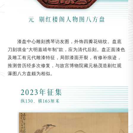
漆盘中心雕刻携琴访友图，外饰四瓣花锦纹。盘底
刀刻填金“大明嘉靖年制”款，应为清代后刻。盘正面漆色
及雕工有元代雕漆特征，局部漆面开裂，有修补痕迹，
推测曾历经多次修复，与故宫博物院藏元杨茂造剔红观
瀑图八方盘颇为相似。