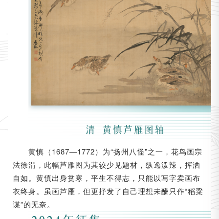
黄慎（1687—1772）为“扬州八怪”之一，花鸟画宗
法徐渭，此幅芦雁图为其较少见题材，纵逸泼辣，挥洒
自如。黄慎出身贫寒，平生不得志，只能以写字卖画布
衣终身。虽画芦雁，但更抒发了自己理想未酬只作“稻粱
谋”的无奈。