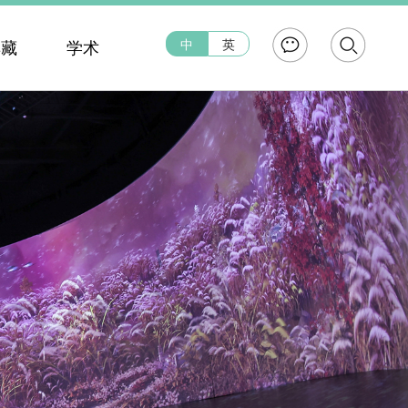
中
英
典藏
学术