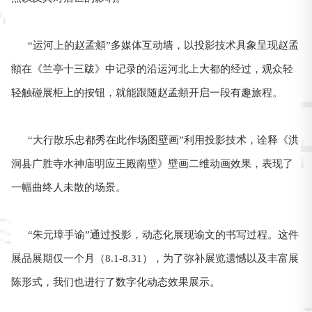
“运河上的赵孟頫”多媒体互动墙，以投影技术具象呈现赵孟
頫在《兰亭十三跋》中记录的沿运河北上大都的经过，观众轻
轻触碰展柜上的按钮，就能跟随赵孟頫开启一段有趣旅程。
“大行散乐忠都秀在此作场图壁画”利用投影技术，诠释《洪
洞县广胜寺水神庙明应王殿南壁》壁画二维动画效果，表现了
一幅曲终人未散的场景。
“朱元璋手谕”通过投影，动态化展现谕文的书写过程。这件
展品展期仅一个月（8.1-8.31），为了弥补展览遗憾以及丰富展
陈形式，我们也进行了数字化动态效果展示。