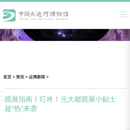
首页 >
资讯 >
运博新闻 >
观展指南丨叮咚！元大都观展小贴士
趁“热”来袭