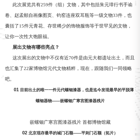
此次展览共有259件（组）文物，其中包括朱元璋行书手谕
卷、赵孟頫自画像图页、钧窑连座双耳瓶等一级文物33件，也
囊括了15件元青花、存世稀少的饰物服饰等于世罕见的文物，
让你一次性大饱眼福。
展出文物有哪些亮点？
这次展出的文物中不仅有近70件是由元大都遗址出土，而且
也汇集了22家博物馆元代文物精粹，现在，跟随我们一同领略
吧。
01
目前出土的唯一一件元代螺钿漆器，也是迄今发现最早的平脱薄
螺钿器物——嵌螺钿广寒宫图漆器残片
嵌螺钿广寒宫图漆器残片 首都博物馆藏
02
北京现存最早的城门石额——平则门石额（拓片）