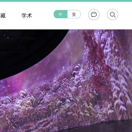
中
英
典藏
学术