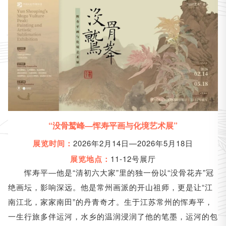
“没骨鹫峰
恽寿平画与化境艺术展”
—
2026年2月14日—2026年5月18日
展览时间：
11-12号展厅
展览地点：
恽寿平
他是“清初六大家”里的独一份以“没骨花卉”冠
—
绝画坛，影响深远。他是
的开山祖师，更是让“江
常州画派
南江北，家家南田”的丹青奇才。生于江苏常州的恽寿平，
一生行旅多伴运河，水乡的温润浸润了他的笔墨，运河的包