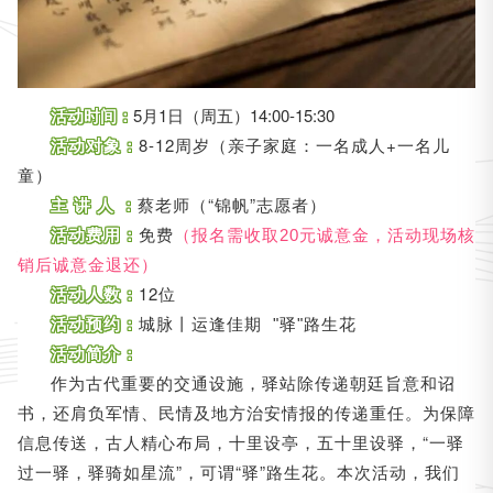
活动时间：
5月1日（周五）14:00-15:30
活动对象：
8-12周岁（亲子家庭：一名成人+一名儿
童）
主 讲 人 ：
蔡老师（“锦帆”志愿者）
活动费用：
免费
（报名需收取20元诚意金，活动现场核
销后诚意金退还）
活动人数：
12位
活动预约：
城脉丨运逢佳期 "驿"路生花
活动简介：
作为古代重要的交通设施，驿站除传递朝廷旨意和诏
书，还肩负军情、民情及地方治安情报的传递重任。为保障
信息传送，古人精心布局，十里设亭，五十里设驿，“一驿
过一驿，驿骑如星流”，可谓“驿”路生花。本次活动，我们