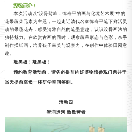
活动简介：
本次活动以“没骨鹫峰：恽寿平的画与化境艺术展”中的
花果蔬菜元素为主题，一起走近清代名家恽寿平笔下鲜活灵
动的果蔬花卉，感受清雅自然的笔墨意趣，认识没骨画法的
独特魅力。在欣赏古画的同时，观察蔬果形态与色彩，亲手
制作揉纸画，培养孩子审美与观察力，在创作中体验田园意
趣。
敲黑板！敲黑板！
预约教育活动前，请务必提前约好博物馆参观门票并于
当天提前至
负一楼研学空间
签到。
活动四
智润运河 致敬劳者