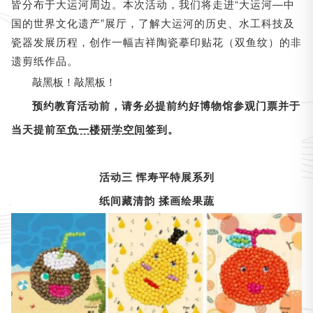
皆分布于大运河周边。本次活动，我们将走进“大运河
中
—
国的世界文化遗产”展厅，了解大运河的历史、水工科技及
瓷器发展历程，创作一幅吉祥陶瓷摹印贴花（双鱼纹）的非
遗剪纸作品。
敲黑板！敲黑板！
预约教育活动前，请务必提前约好博物馆参观门票并于
当天提前至
负一楼研学空间
签到。
活动三 恽寿平特展系列
纸间藏清韵 揉画绘果蔬