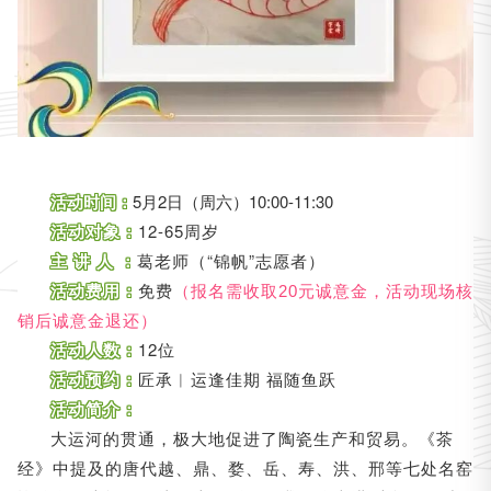
活动时间：
5月2日（周六）10:00-11:30
活动对象：
12-65周岁
主 讲 人 ：
葛老师（“锦帆”志愿者）
活动费用：
免费
（报名需收取20元诚意金，活动现场核
销后诚意金退还）
活动人数：
12位
活动预约：
匠承︱运逢佳期 福随鱼跃
活动简介：
大运河的贯通，极大地促进了陶瓷生产和贸易。
《茶
中提及的唐代越、鼎、婺、岳、寿、洪、邢等七处名窑
经》