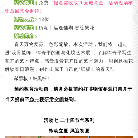
活动费用：
免费
（报名需收取20元诚意金，活动现场核
销后诚意金退还）
活动人数：
12位
活动预约：
衍潮丨运逢佳期 春绽繁花
活动简介：
春天万物复苏、色彩绽放。本次活动，我们将一起走
进“没骨鹫峰：恽寿平的画与化境艺术展”，了解恽寿平写生
花卉的艺术特点，感受没骨花卉图的艺术魅力，用创意插花
解锁春日浪漫，创作出属于自己的“纸板上的春天”。
敲黑板！敲黑板！
预约教育活动前，请务必提前约好博物馆参观门票并于
当天提前至
负一楼研学空间
签到。
活动七 二十四节气系列
铃动立夏 风迎初夏