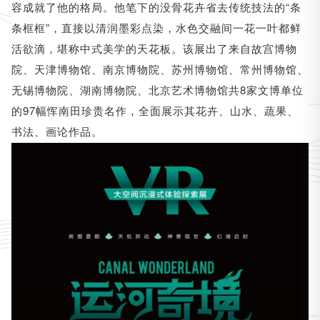
容成就了他的格局。他笔下的没骨花卉省去传统技法的“条
条框框”，直接以清润墨彩点染，水色交融间一花一叶都鲜
活欲滴，堪称中式美学的天花板。该展出了来自故宫博物
院、天津博物馆、南京博物院、苏州博物馆、常州博物馆、
无锡博物院、湖南博物院、北京艺术博物馆共8家文博单位
的97幅恽南田珍贵名作，全面展示其花卉、山水、蔬果、
书法、画论作品。