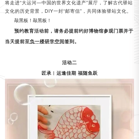
将走进“大运河
中国的世界文化遗产”展厅，了解古代驿站
—
文化的历史背景，DIY一封“邮寄信”，共同体验驿站文化。
敲黑板！敲黑板！
预约教育活动前，请务必提前约好博物馆参观门票并于
当天提前至
负一楼研学空间
签到。
活动二
匠承︱运逢佳期 福随鱼跃