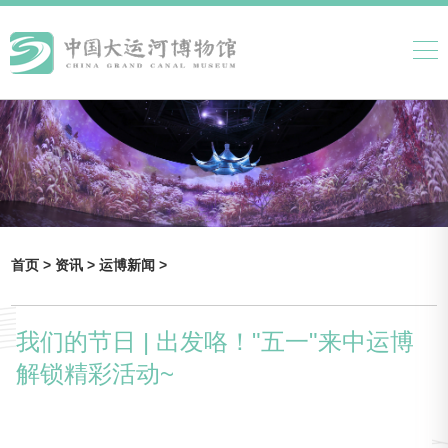
首页 >
资讯 >
运博新闻 >
我们的节日 | 出发咯！"五一"来中运博
解锁精彩活动~