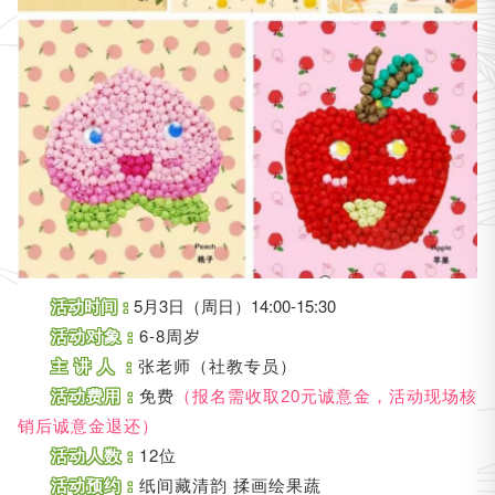
活动时间：
5月3日（周日）14:00-15:30
活动对象：
6-8周岁
主 讲 人 ：
张老师（社教专员）
活动费用：
免费
（报名需收取20元诚意金，活动现场核
销后诚意金退还）
活动人数：
12位
活动预约：
纸间藏清韵 揉画绘果蔬