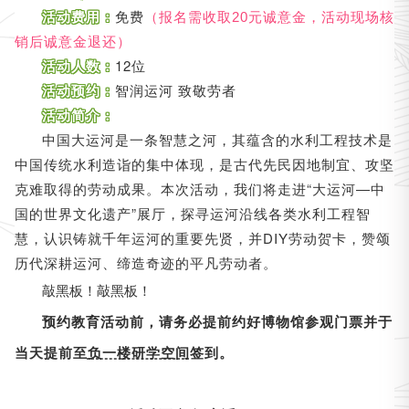
活动费用：
免费
（报名需收取20元诚意金，活动现场核
销后诚意金退还）
活动人数：
12位
活动预约：
智润运河 致敬劳者
活动简介：
中国大运河是一条智慧之河，其蕴含的水利工程技术是
中国传统水利造诣的集中体现，是古代先民因地制宜、攻坚
克难取得的劳动成果。本次活动，我们将走进“大运河
中
—
国的世界文化遗产”展厅，探寻运河沿线各类水利工程智
慧，认识铸就千年运河的重要先贤，并DIY劳动贺卡，赞颂
历代深耕运河、缔造奇迹的平凡劳动者。
敲黑板！敲黑板！
预约教育活动前，请务必提前约好博物馆参观门票并于
当天提前至
负一楼研学空间
签到。