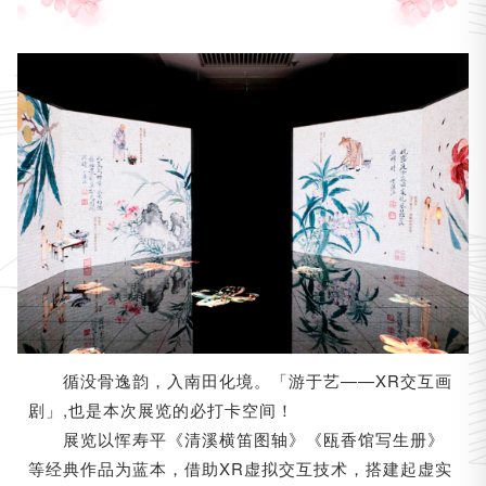
循没骨逸韵，入南田化境。「游于艺——XR交互画
剧」,也是本次展览的必打卡空间！
展览以恽寿平《清溪横笛图轴》
《瓯香馆写生册》
等经典作品为蓝本，借助XR虚拟交互技术，搭建起虚实