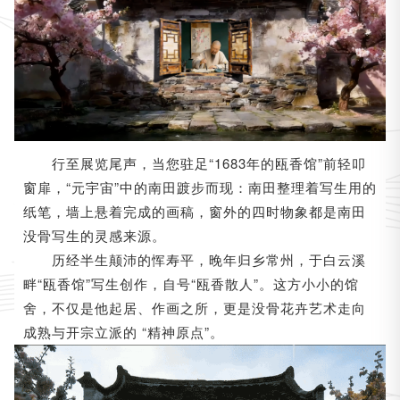
行至展览尾声，当您驻足“1683年的瓯香馆”前轻叩
窗扉，“元宇宙”中的南田踱步而现：南田整理着写生用的
纸笔，墙上悬着完成的画稿，窗外的四时物象都是南田
没骨写生的灵感来源。
历经半生颠沛的恽寿平，晚年归乡常州，于
白云溪
“瓯香馆”写生创作，自号“瓯香散人”。这方小小的馆
畔
舍，不仅是他起居、作画之所，更是没骨花卉艺术走向
成熟与开宗立派的 “精神原点”。