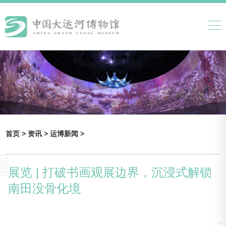
首页 >
资讯 >
运博新闻 >
展览 | 打破书画观展边界，沉浸式解锁
南田没骨化境