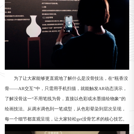
为了让大家能够更直观地了解什么是没骨技法，在“瓯香没
骨——AR交互”中，只需用手机扫描，就能触发AR动态演示，
了解没骨这一“不用笔线为骨，直接以色彩或水墨描绘物象”的
绘画技法。从调水调色到一笔成型，从色彩晕染到层次呈现，
每一个细节都直观呈现，让大家轻松get没骨艺术的核心技艺。