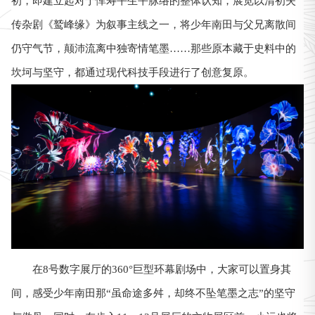
初，即建立起对于恽寿平生平脉络的整体认知，展览以清初失
传杂剧《鹫峰缘》为叙事主线之一，将少年南田与父兄离散间
仍守气节，颠沛流离中独寄情笔墨……那些原本藏于史料中的
坎坷与坚守，都通过现代科技手段进行了创意复原。
在8号数字展厅的360°巨型环幕剧场中，大家可以置身其
间，感受少年南田那“虽命途多舛，却终不坠笔墨之志”的坚守