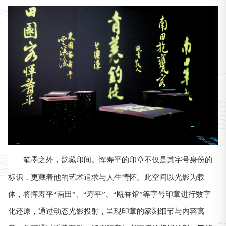
笔墨之外，韵藏印间。恽寿平的印章不仅是其字号身份的
标识，更藏着他的艺术追求与人生情怀。此空间以光影为载
体，将恽寿平“南田”、“寿平”、“瓯香馆”等字号印章进行数字
化还原，通过动态光影投射，呈现印章的篆刻细节与内容寓