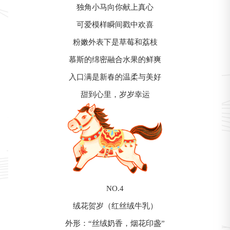
独角小马向你献上真心
可爱模样瞬间戳中欢喜
粉嫩外表下是草莓和荔枝
慕斯的绵密融合水果的鲜爽
入口满是新春的温柔与美好
甜到心里，岁岁幸运
NO.4
绒花贺岁（红丝绒牛乳）
外形：“丝绒奶香，烟花印盏”