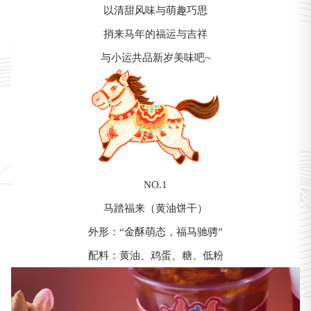
以清甜风味与萌趣巧思
捎来马年的福运与吉祥
与小运共品新岁美味吧~
NO.1
马踏福来（黄油饼干）
外形：“金酥萌态，福马驰骋”
配料：黄油、鸡蛋、糖、低粉