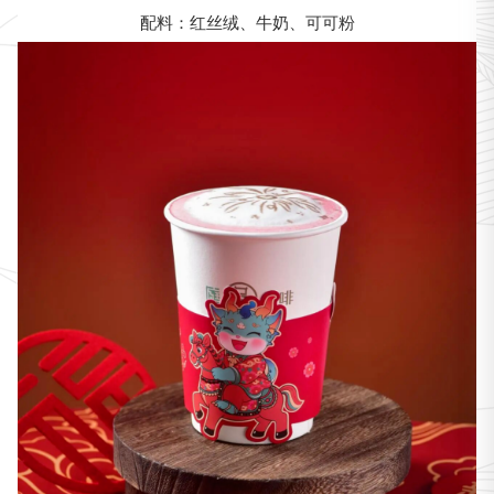
配料：红丝绒、牛奶、可可粉