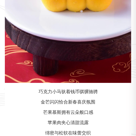
巧克力小马驮着钱币骐骥驰骋
金芒闪闪恰合新春喜庆氛围
芒果慕斯拥有云朵般口感
苹果肉夹心清甜流露
绵密与松软在味蕾交织