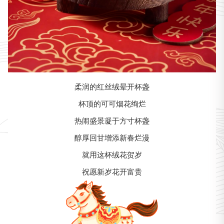
柔润的红丝绒晕开杯盏
杯顶的可可烟花绚烂
热闹盛景凝于方寸杯盏
醇厚回甘增添新春烂漫
就用这杯绒花贺岁
祝愿新岁花开富贵