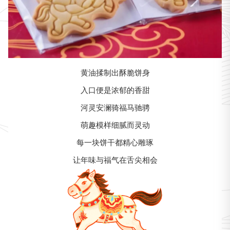
黄油揉制出酥脆饼身
入口便是浓郁的香甜
河灵安澜骑福马驰骋
萌趣模样细腻而灵动
每一块饼干都精心雕琢
让年味与福气在舌尖相会