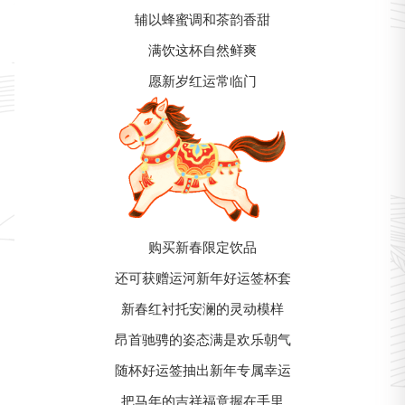
辅以蜂蜜调和茶韵香甜
满饮这杯自然鲜爽
愿新岁红运常临门
购买新春限定饮品
还可获赠运河新年好运签杯套
新春红衬托安澜的灵动模样
昂首驰骋的姿态满是欢乐朝气
随杯好运签抽出新年专属幸运
把马年的吉祥福意握在手里