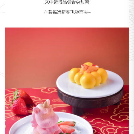
来中运博品尝舌尖甜蜜
向着福运新春飞驰而去~