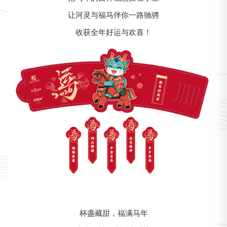
让河灵与福马伴你一路驰骋
收获全年好运与欢喜！
杯盏藏甜，福满马年