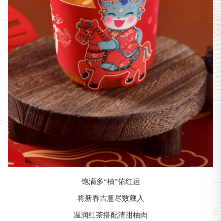
饱满多“柚”佑红运
将新春吉意尽数藏入
温润红茶搭配清甜柚肉