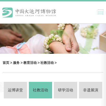
首页 >
服务 >
教育活动 >
社教活动 >
运博讲堂
社教活动
研学活动
非遗展演