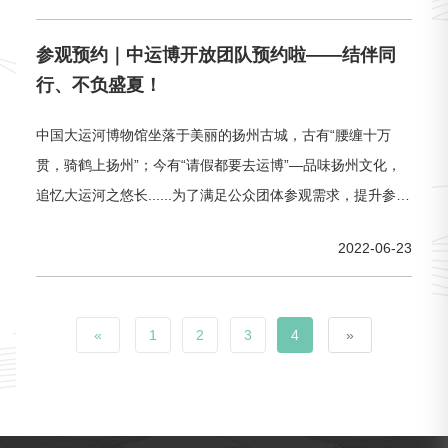
损失~具体
参观预约｜中运博开放团队预约啦——结伴同
行、不负盛夏！
中国大运河博物馆坐落于美丽的扬州古城，古有“腰缠十万
贯，骑鹤上扬州”；今有“请假都要去运博”—品味扬州文化，
追忆大运河之悠长......为了满足公众团体参观需求，提升参观
游览体验，中运博将于6月23日开放团队预约审核通道，7月1
2022-06-23
日起正式对团队观众开放。因团队预约申报审核期为7-10个
工作日，请需要参观的单位和社会团体提前
«
1
2
3
4
»