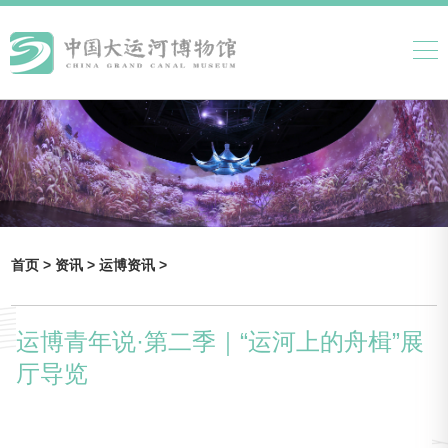
首页 >
资讯 >
运博资讯 >
运博青年说·第二季｜“运河上的舟楫”展
厅导览