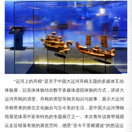
“运河上的舟楫”是关于中国大运河舟楫主题的多媒体互动
体验展，以实体体验结合数字多媒体虚拟体验的方式，讲述大
运河舟楫的演变、舟楫的类型等相关知识与故事，展示大运河
舟楫带来的南北文化融合与古今美好生活，是中国大运河博物
馆展览体系中富有特色的专题展厅之一。本次青年说将带领观
众走近错落有致的展览空间，感受“至今千里赖通波”的悠远运