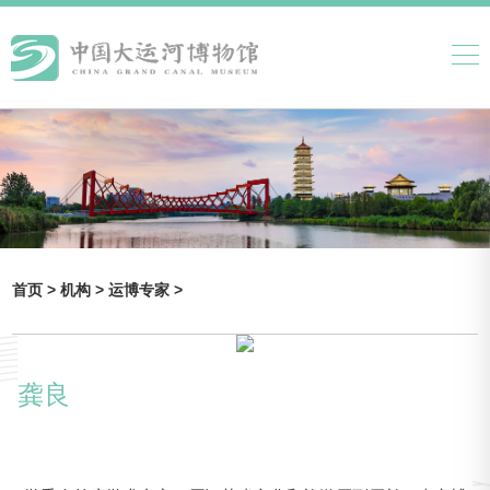
首页 >
机构 >
运博专家 >
龚良