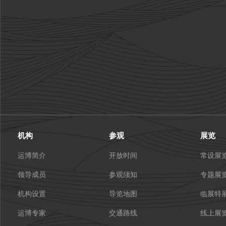
机构
参观
展览
运博简介
开放时间
常设展
领导成员
参观须知
专题展
机构设置
导览地图
临展特
运博专家
交通路线
线上展