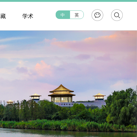
中
英
典藏
学术