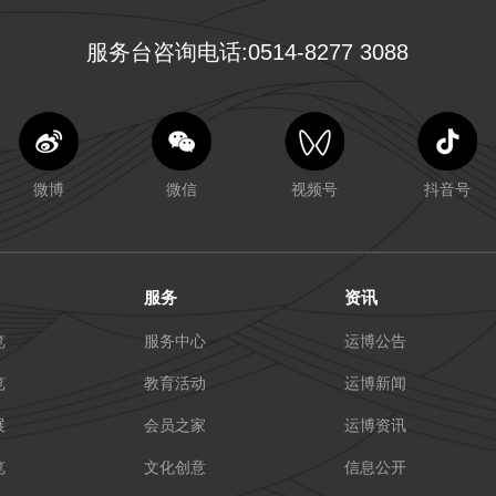
服务台咨询电话:0514-8277 3088
微博
微信
视频号
抖音号
服务
资讯
览
服务中心
运博公告
览
教育活动
运博新闻
展
会员之家
运博资讯
览
文化创意
信息公开