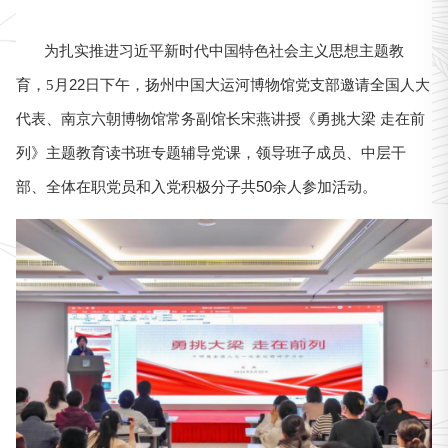
为扎实推进习近平新时代中国特色社会主义思想主题教
育，
月
22
日下午，
扬州中国大运河博物馆党支部邀请
全国
人大
5
代表、南京六朝博物馆常务副馆长宋燕
讲授
《勇挑大梁
走在前
列》主题教育
读书班专题辅导
党课
，领导班子成员、中层干
部、全体在职党员和入党积极分子共
50
余人参加活动。