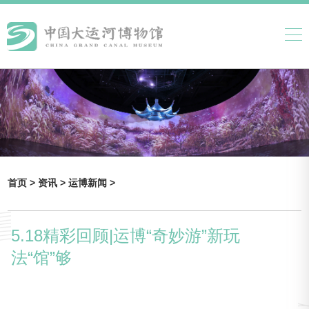
首页 >
资讯 >
运博新闻 >
5.18精彩回顾|运博“奇妙游”新玩
法“馆”够