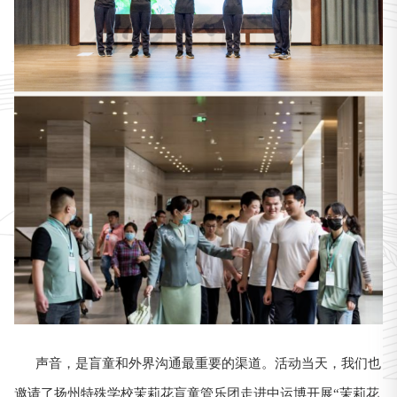
声音，是盲童和外界沟通最重要的渠道。活动当天，我们也
邀请了扬州特殊学校茉莉花盲童管乐团走进中运博开展“茉莉花