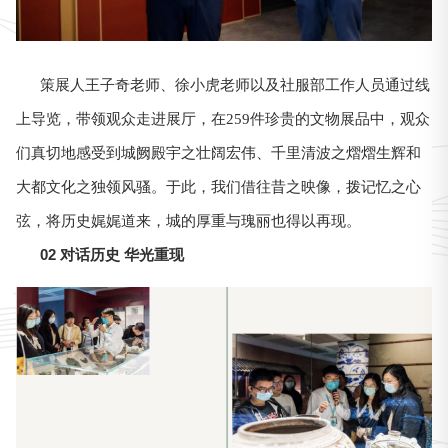
策展人王子奇老师、徐小虎老师以及社服部工作人员通过线
上导览，带领观众走进展厅，在259件珍贵的文物展品中，观众
们真切地感受到城阙殿宇之壮阔宏伟、千里清波之熠熠生辉和
大都文化之独领风骚。于此，我们借往昔之映像，拨记忆之心
弦，将历史娓娓道来，城的厚重与瑰丽也得以再现。
02 对话历史 华光重现