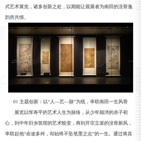
式艺术展览，诸多创新之处，以期能让观展者为南田的没骨逸
韵所共情。
01 主题创新：以“人—艺—脉”为线，串联南田一生风骨
展览以恽寿平的艺术人生为脉络，从少年颠沛的赤子初
心，到中年归乡筑馆的艺术蜕变，再到开宗立派的没骨新风，
串联起他“命途多舛，却始终不坠笔墨之志”的一生。通过将其