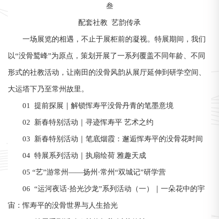
叁
配套社教 艺韵传承
一场展览的相遇，不止于展柜前的凝视。特展期间，我们
以“没骨鹫峰”为原点，策划开展了一系列覆盖不同年龄、不同
形式的社教活动，让南田的没骨风韵从展厅延伸到研学空间、
大运塔下乃至常州故里。
01 提前探展｜解锁恽寿平没骨丹青的笔墨意境
02 新春特别活动｜寻迹恽寿平 艺术之约
03 新春特别活动｜笔底烟霞：邂逅恽寿平的没骨花时间
04 特展系列活动｜执扇绘荷 雅趣天成
05 “艺”游常州——扬州·常州“双城记”研学营
06 “运河夜话·拾光沙龙”系列活动（一）｜一朵花中的宇
宙：恽寿平的没骨世界与人生拾光