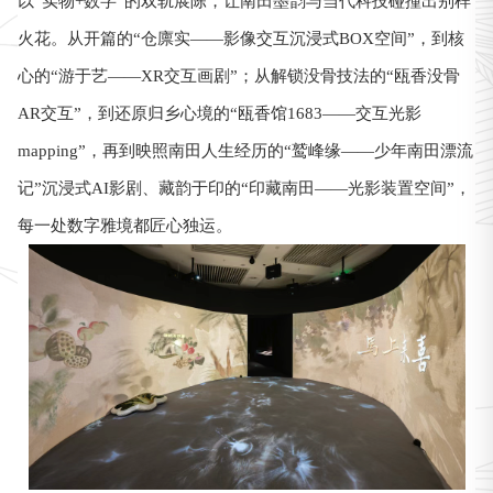
以“实物+数字”的双轨展陈，让南田墨韵与当代科技碰撞出别样
火花。从开篇的“仓廪实——影像交互沉浸式BOX空间”，到核
心的“游于艺——XR交互画剧”；从解锁没骨技法的“瓯香没骨
AR交互”，到还原归乡心境的“瓯香馆1683——交互光影
mapping”，再到映照南田人生经历的“鹫峰缘——少年南田漂流
记”沉浸式AI影剧、藏韵于印的“印藏南田——光影装置空间”，
每一处数字雅境都匠心独运。