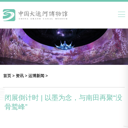
首页 >
资讯 >
运博新闻 >
闭展倒计时 | 以墨为念，与南田再聚“没
骨鹫峰”