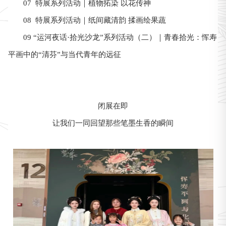
07 特展系列活动｜植物拓染 以花传神
08 特展系列活动｜纸间藏清韵 揉画绘果蔬
09 “运河夜话·拾光沙龙”系列活动（二）｜青春拾光：恽寿
平画中的“清芬”与当代青年的远征
闭展在即
让我们一同回望那些笔墨生香的瞬间