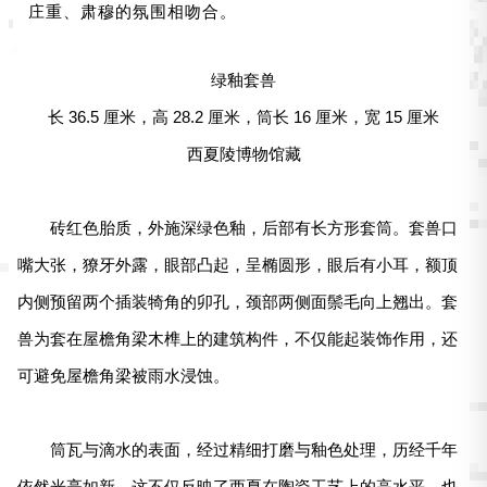
庄重、肃穆的氛围相吻合。
绿釉套兽
长 36.5 厘米，高 28.2 厘米，筒长 16 厘米，宽 15 厘米
西夏陵博物馆藏
砖红色胎质，外施深绿色釉，后部有长方形套筒。套兽口
嘴大张，獠牙外露，眼部凸起，呈椭圆形，眼后有小耳，额顶
内侧预留两个插装犄角的卯孔，颈部两侧面鬃毛向上翘出。套
兽为套在屋檐角梁木榫上的建筑构件，不仅能起装饰作用，还
可避免屋檐角梁被雨水浸蚀。
筒瓦与滴水的表面，经过精细打磨与釉色处理，历经千年
依然光亮如新。这不仅反映了西夏在陶瓷工艺上的高水平，也