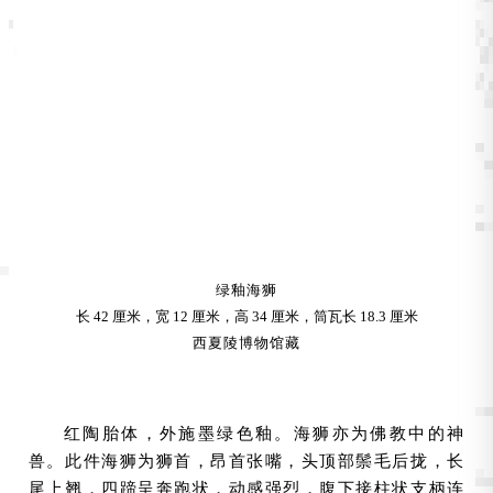
绿釉海狮
长 42 厘米，宽 12 厘米，高 34 厘米，筒瓦长 18.3 厘米
西夏陵博物馆藏
红陶胎体，外施墨绿色釉。海狮亦为佛教中的神
兽。此件海狮为狮首，昂首张嘴，头顶部鬃毛后拢，长
尾上翘，四蹄呈奔跑状，动感强烈，腹下接柱状支柄连