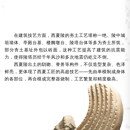
在建筑技艺方面，西夏陵的夯土工艺堪称一绝。陵中城
垣墙体、亭殿台基、楼阙墩台、陵塔台体等多为夯土所筑，
部分夯土基址外包以砖面，这种工艺提高了建筑的抗震能
力，使得陵塔历经千年风沙和多次地震仍屹立不倒。
西夏陵出土的鸱吻、脊兽等构件，不仅造型复杂、色泽
鲜亮，更体现了西夏工匠的高超技艺——先由单模制成身体
的各部位，再合模成完整器烧制，工艺繁复却精度极高。