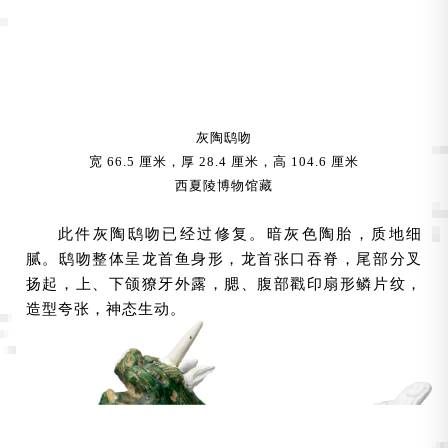
灰陶鸱吻
宽 66.5 厘米，厚 28.4 厘米，高 104.6 厘米
西夏陵博物馆藏
此件灰陶鸱吻已经过修复。暗灰色陶胎，质地细
腻。鸱吻整体呈龙首鱼身形，龙首张口吞脊，尾部分叉
扬起，上、下颌獠牙外露，腮、腹部戳印扇形鳞片纹，
造型夸张，神态生动。