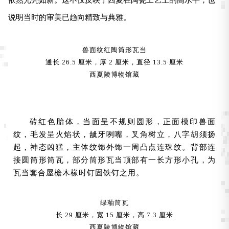
说明当时的审美已趋向精致与典雅。
兽面纹红陶筒形瓦当
通长 26.5 厘米，厚 2 厘米，直径 13.5 厘米
西夏陵博物馆藏
砖红色胎体，当面呈不规则圆形，正面模印兽面
纹，毛发呈火焰状，龇牙咧嘴，叉角树立，八字胡须扬
起，神态凶猛，主体纹饰外饰一周凸点连珠纹。背部连
接圆筒形筒瓦，部分筒形瓦当顶部有一长方形小孔，为
瓦当套合屋檐木椽时钉固铁钉之用。
绿釉筒瓦
长 29 厘米，宽 15 厘米，高 7.3 厘米
西夏陵博物馆藏