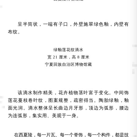
呈半筒状，一端有子口，外壁施翠绿色釉，内壁有
布纹。
绿釉莲花纹滴水
宽 21 厘米，高 8 厘米
宁夏回族自治区博物馆藏
该滴水制作精美，花卉植物茎叶富于变化。中间饰
莲花蔓枝卷叶纹，图案规整，疏密得当。陶胎绿釉，釉
面光润。滴水整体呈长曲边月牙形，顶边为弧形，腰边
为连弧形，集实用、美观于一身。
在西夏陵，每一片瓦、每一个脊饰，每一个构件，都是技