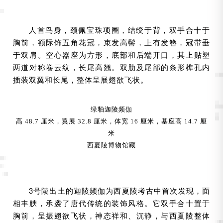
人首鸟身，颈佩宝珠项圈，结绶于背，双手合十于
胸前，额际饰五角花冠，束发高髻，上有发簪，冠带垂
于双肩。空心器座为方形，底部和后端开口，其上贴塑
两道对称卷云纹，长尾高翘。双肋及尾部的条形榫孔内
插装双翼和长尾，整体呈展翅欲飞状。
绿釉迦陵频伽
高 48.7 厘米，翼展 32.8 厘米，体宽 16 厘米，基座高 14.7 厘
米
西夏陵博物馆藏
3号陵出土的迦陵频伽为西夏陵考古中首次发现，面
相丰腴，承袭了唐代传统的装饰风格。它双手合十置于
胸前，呈振翅欲飞状，神态祥和、沉静，与西夏陵整体