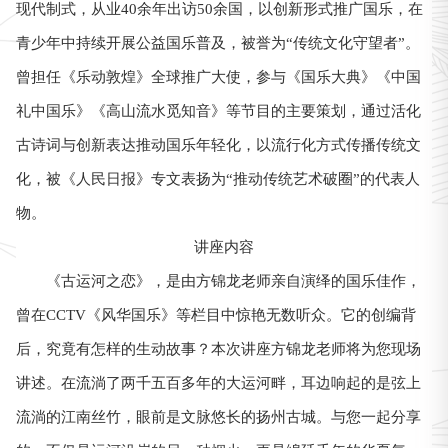
现代制式，从业40余年出访50余国，以创新形式推广国乐，在
青少年中持续开展公益国乐普及，被誉为“传统文化守望者”。
乐动敦煌
曾担任《
》全球推广大使，参与《国乐大典》《中国
礼中国乐》《高山流水觅知音》等节目的主要策划，通过活化
古诗词与创新表达推动国乐年轻化，以流行化方式传播传统文
化，被《人民日报》专文表扬为“推动传统艺术破圈”的代表人
物。
讲座内容
古运河之恋
《
》，是由方锦龙老师亲自演绎的国乐佳作，
曾在CCTV《风华国乐》等栏目中惊艳无数听众。它的创编背
后，究竟有怎样的生动故事？本次讲座方锦龙老师将为您现场
讲述。在流淌了两千五百多年的大运河畔，耳边响起的是弦上
流淌的江南丝竹，眼前是文脉悠长的扬州古城。与您一起分享