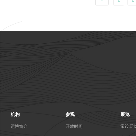
«
1
2
机构
参观
展览
运博简介
开放时间
常设展