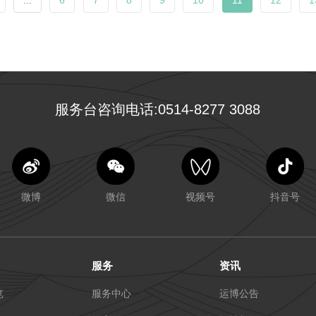
...
6
7
8
9
10
11
12
1
服务台咨询电话:0514-8277 3088
微博
微信
视频号
抖音号
服务
资讯
览
服务中心
运博公告