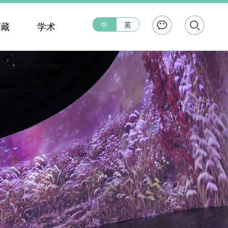
中
英
典藏
学术