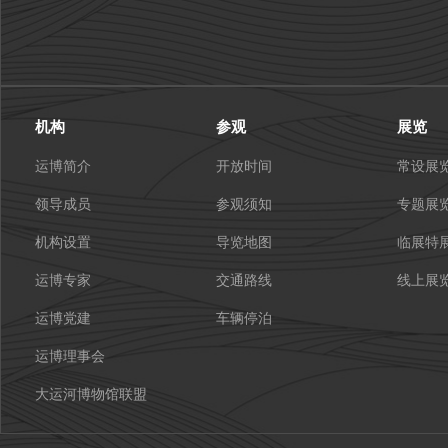
机构
参观
展览
运博简介
开放时间
常设展
领导成员
参观须知
专题展
机构设置
导览地图
临展特
运博专家
交通路线
线上展
运博党建
车辆停泊
运博理事会
大运河博物馆联盟