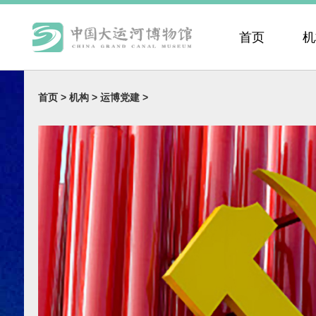
首页
机
首页 >
机构 >
运博党建 >