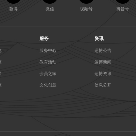
微博
微信
视频号
抖音号
服务
资讯
览
服务中心
运博公告
览
教育活动
运博新闻
展
会员之家
运博资讯
览
文化创意
信息公开