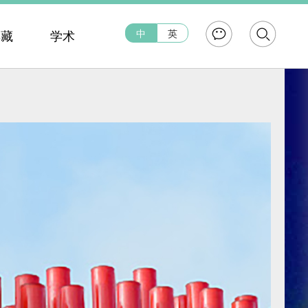
中
英
典藏
学术