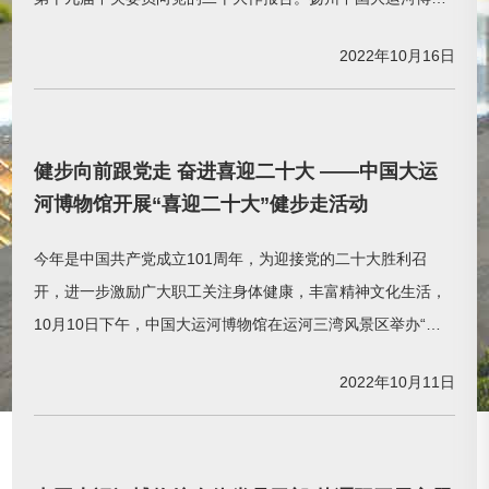
馆党支部组织全体党员和入党积极分子集中收听收看了这一承
2022年10月16日
前启后、继往开来，具有里程碑意义的大会。中国共产党第二
十次全国代表大会是在全党全国各族人民迈上全面建设社会主
义现代化国家新征程、向第二个百年奋斗目标进军的关键时刻
召开的一次十分重要
健步向前跟党走 奋进喜迎二十大 ——中国大运
河博物馆开展“喜迎二十大”健步走活动
今年是中国共产党成立101周年，为迎接党的二十大胜利召
开，进一步激励广大职工关注身体健康，丰富精神文化生活，
10月10日下午，中国大运河博物馆在运河三湾风景区举办“喜
迎二十大”健步走活动，全馆职工积极参与。十月的三湾湿地公
2022年10月11日
园秋意渐浓，风景如画。沿着习近平总书记视察运河三湾段生
态廊道的路线，中运博职工们精神抖擞，兴致勃勃，展现出大
家团结奋进、拼搏向上的精气神，形成秋日里一道亮丽的风景
线。此次健步走活