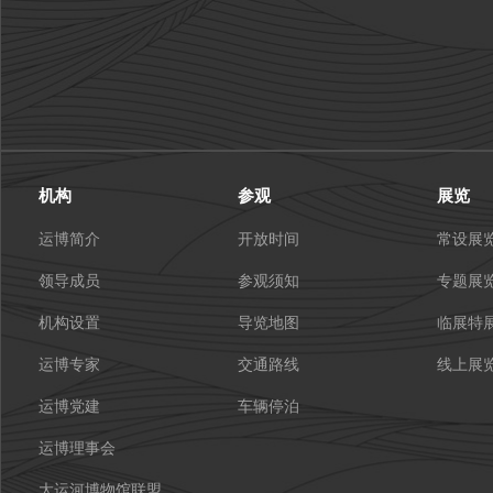
机构
参观
展览
运博简介
开放时间
常设展
领导成员
参观须知
专题展
机构设置
导览地图
临展特
运博专家
交通路线
线上展
运博党建
车辆停泊
运博理事会
大运河博物馆联盟