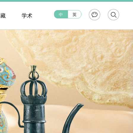
中
英
典藏
学术