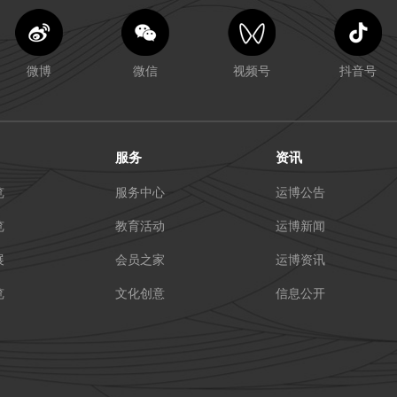
微博
微信
视频号
抖音号
服务
资讯
览
服务中心
运博公告
览
教育活动
运博新闻
展
会员之家
运博资讯
览
文化创意
信息公开