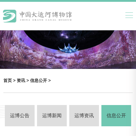
首页 >
资讯 >
信息公开 >
运博公告
运博新闻
运博资讯
信息公开