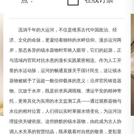
流淌千年的大运河，不仅是维系古代中国政治、经
济、文化的命脉，更凝结着独特的水畔信仰。漫步运河两
岸，形态各异的镇水器物时常映入眼帘，它们的起源，正
与流域内官民对抗水患的漫长实践紧密相连。作为人工开
凿的水运动脉，运河的畅通直接关乎国计民生，这让镇水
器物被赋予了远超一般信仰载体的意义：沿岸官民铸造器
物、沉放于水岸，既是祈求风调雨顺、漕运平安的精神寄
托，更将其化为实用的水文监测工具——通过观察器物与
水位的相对位置，人们得以实时掌握水情变化，为运河治
理提供关键依据。这些静默的镇水器物，由此成为古人协
调人水关系的智慧结晶，既承载着对自然的敬畏，更彰显