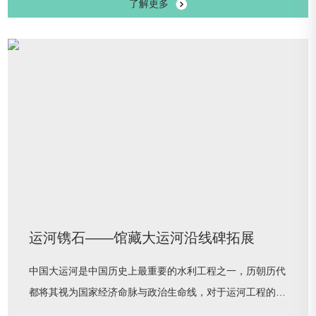
了解更多
规划、运河治理、经济建设、文化发展及社会生活等方面的
历史成就，沉浸式感受大都的壮阔与风华。通过数字化手段
将历史素材融合与创新,以数字技术、三维建模等将元大都
的场景活动生动复原，视频、音频、动画、图像等辅助呈现
画面，实现动态展陈与多效交互，让观
运河镌石——馆藏大运河沿线碑拓展
中国大运河是中国历史上最重要的水利工程之一，历朝历代
都将其视为国家经济命脉与政治生命线，对于运河工程的维
护治理，漕运制度的颁布执行尤其重视，相关的记载除了大