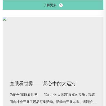
了解更多
量散见于正史、方志、政书等史料外，还有不少散落在大运
河沿线的碑刻。为直观、多元展示这些碑刻资料，中运博特
举办线上展览“运河镌石——馆藏大运河沿线碑拓展”，汇集
馆藏有关运河沿线碑刻精品拓片38件。展览从“漕河安
澜”“康乾南巡”“禹功俊英”“漕运管
童眼看世界——我心中的大运河
为配合“童眼看世界——我心中的大运河”展览的实施，我馆
面向社会开展了展品征集活动。活动自开展以来，运河沿线