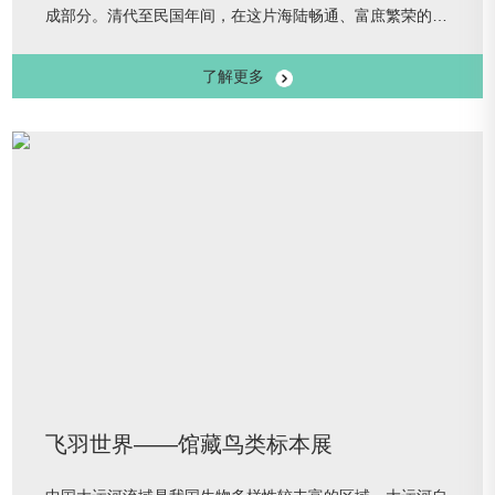
成部分。清代至民国年间，在这片海陆畅通、富庶繁荣的宁
绍平原上，流行着一种“十里红妆”的婚嫁风俗，得名于嫁妆
了解更多
队伍绵延数十里，一担担、一杠杠都朱漆髹金、流光溢彩。
它传递着父母对女儿的拳拳爱意，也寄寓着女儿对美满婚姻
的期待。展览从“待字闺中 明媒正娶”“花轿迎嫁 十里红
妆”“花烛对影 火红新房”三个部分，展示了60余件（套）馆
藏婚俗文物，再现了“十里红
飞羽世界——馆藏鸟类标本展