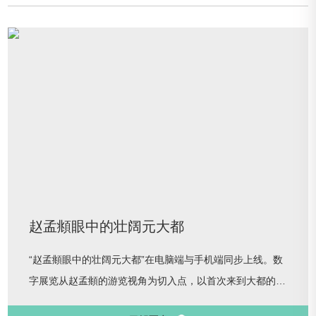
赵孟頫眼中的壮阔元大都
“赵孟頫眼中的壮阔元大都”在电脑端与手机端同步上线。数
字展览从赵孟頫的游览视角为切入点，以首次来到大都的游
览路径为线索，带领观众全面深入地了解元代大都城在建筑