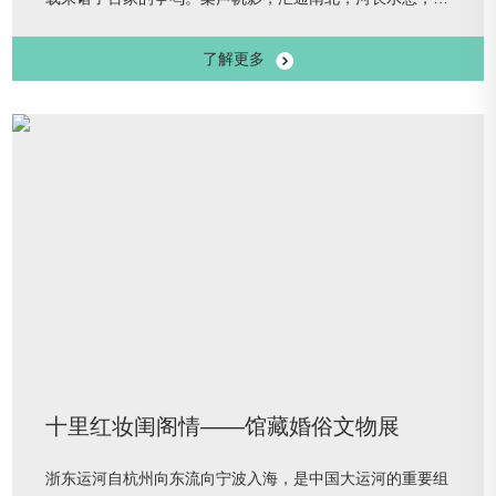
成人文。两千多年，涵咏成一首壮阔的歌，唱不尽，锦帆未
了解更多
落干戈起，御舟又候运河滨。稻花满怀，沉淀着富足的梦，
便是那喃喃的呓语，也氤氲着麦黍的香甜。本展览以数字展
览为主要形式，以中国大运河博物馆推出的口袋书《运河上
的舟楫》为主要素材来源，精选常设展厅中的45件船模展
品，结合历史文献、古代绘画和考古发掘
十里红妆闺阁情——馆藏婚俗文物展
浙东运河自杭州向东流向宁波入海，是中国大运河的重要组