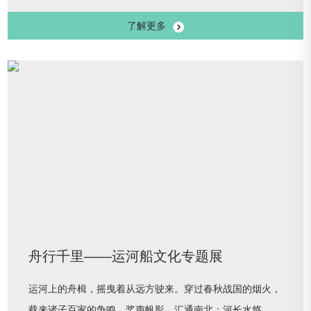
城市的中小学校、各类社会机构和组织以及学生个人都积极
了解更多
报名，踊跃投稿，社会反响热烈。据统计，经过12天的征
集，共接收到了来自全国各地的报名作品287份。经评审，
其中有45幅作品成功入选“童眼看运河——我心中的大运
河”线上展览。面对中国大运河这个流淌了千年的世界文化
遗产，孩子们在内心建构出了属于自
舟行千里——运河船文化专题展
运河上的舟楫，摇曳着从远方驶来。穿过春秋战国的烟火，
载来诸子百家的争鸣。桨声帆影，汇通南北；河长水悠，化