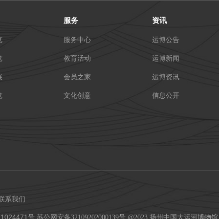
服务
资讯
览
服务中心
运博公告
览
教育活动
运博新闻
展
会员之家
运博资讯
览
文化创意
信息公开
联系我们
1024471号
苏公网安备32109202000139号 @2023 扬州中国大运河博物馆