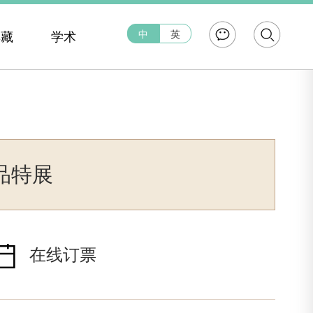
中
英
典藏
学术
品特展
在线订票