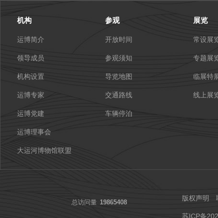
机构
参观
展览
运博简介
开放时间
常设展
领导成员
参观须知
专题展
机构设置
导览地图
临展特
运博专家
交通路线
线上展
运博党建
车辆停泊
运博理事会
大运河博物馆联盟
版权声明
总访问量
19865408
苏ICP备202