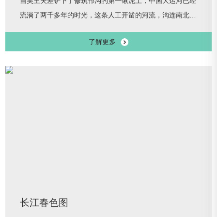
自吴王夫差铲下了修筑邗沟的第一锹泥土，中国大运河已经
流淌了两千多年的时光，这条人工开凿的河流，沟连南北，
通江达海，承载家国兴衰，更成为中华民族的血脉。步入近
了解更多
代，晚清民国的国力衰微，对于运河的治理远不如前，加之
受黄河改道影响，部分河道断流、淤塞，大运河不再南北贯
通。面对海运的兴起、铁路的修筑，大运河的地位更为削
弱，此时的中国社会正发生着巨大变革。
长江春色图