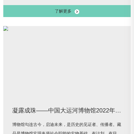
容：布达拉宫位于西藏自治区拉萨市的红山之巅，海拔
了解更多
3700米，占地面积40万平方米，建筑面积13万平方米，共
13层，整体建筑比天而立，高达117米。1961年，布达拉
宫被列为第一批全国重点文物保护单位；1994年，被联合
国教科文组织列入《世界遗产名录》。作为历史保护建筑
群，
凝露成珠——中国大运河博物馆2022年藏品征集精品展
博物馆勾连古今，启迪未来，是历史的见证者、传播者。藏
品是博物馆实现各项社会职能的实物基础，有计划、有目的