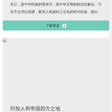
长江，是中华民族的母亲河，是中华文明的标志性象征。习
近平总书记强调，要深入发掘长江文化的时代价值，推出更
多体现新时代长江文化的文艺精品。为深入贯彻习近平总书
了解更多
记关于长江文化保护传承弘扬的重要指示精神，讲好长江文
明故事，唱响新时代“长江之歌”，
印加人和帝国四方之地