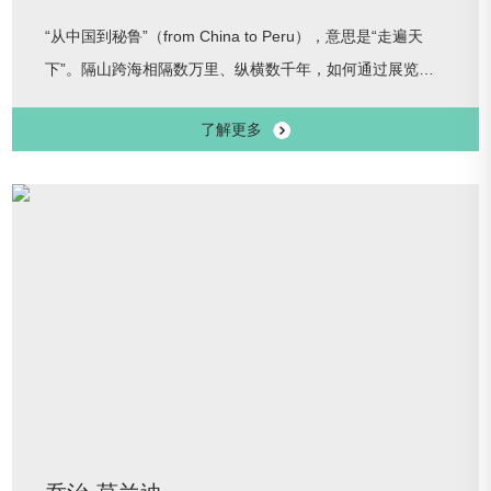
“从中国到秘鲁”（from China to Peru），意思是“走遍天
下”。隔山跨海相隔数万里、纵横数千年，如何通过展览讲
述好那片新大陆上出现的最庞大原住民帝国的文明故事，对
了解更多
中运博而言是一项充满挑战与极有意义的工作。