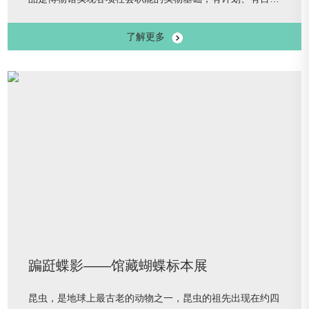
地不断积累补充藏品，是一项不可或缺的基础性工作。作为
了解更多
一座全流域、全时空、全方位反映运河文化的专题性博物
馆，扬州中国大运河博物从立馆之初便根据本馆性质，重点
征集体现中国大运河诸方面价值、反映大运河带给人民美好
生活的见证物，同时兼顾了对世界范围内运河遗迹的收藏。
蹁跹蝶影——馆藏蝴蝶标本展
昆虫，是地球上最古老的动物之一，昆虫的祖先出现在约四