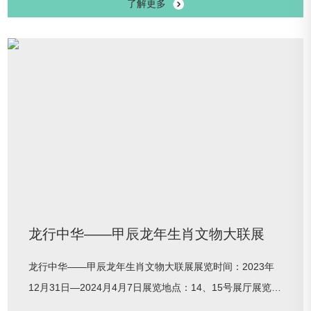
了解更多
生机”特展。作为“运河艺术”系列的又一力作，此次特展集结
了北京画院重要展品，以新颖的表现手法，延续了常设展
览“实体体验+虚拟体验”的传统特色；同时利用齐白石珍贵
画作与七处数字展项构筑了一个“草木余情有梦通”的情感世
界。展
龙行中华——甲辰龙年生肖文物大联展
龙行中华——甲辰龙年生肖文物大联展展览时间：2023年
12月31日—2024月4月7日展览地点：14、15号展厅展览内
容：辞旧岁玉兔载誉返天宇，迎新春金龙携福降人间。为迎