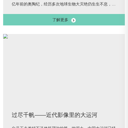
亿年前的奥陶纪，经历多次地球生物大灭绝仍生生不息，踪
迹几乎遍布世界的每一个角落。昆虫的佼佼者——蝴蝶，一
了解更多
直吸引着人们的关注。
过尽千帆——近代影像里的大运河