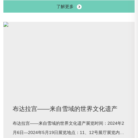
了解更多
接中华传统十二生肖中甲辰龙年的到来，中运博携手中国文
物报社，聚合 50 多家文博机构之力，汇集数百幅祥龙题材
的文物艺术品映像，打造迎春特展：“龙行中华——甲辰龙
年生肖文物大联展”，以图版和文物组合展示的方式，为观
众揭秘中华民族源远
布达拉宫——来自雪域的世界文化遗产
布达拉宫——来自雪域的世界文化遗产展览时间：2024年2
月6日—2024年5月19日展览地点：11、12号展厅展览内