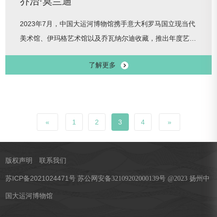
乔治·莫兰迪
2023年7月，中国大运河博物馆携手意大利罗马国立现当代
美术馆、伊玛格艺术馆以及乔瓦纳尔迪收藏，推出年度艺术
大展“乔治· 莫兰迪”，为观众呈现莫兰迪这位孤寂的意大利
了解更多
画家与其瓶瓶罐罐厮守的一生。
«
1
2
3
4
»
版权声明
联系我们
苏ICP备2021024471号
苏公网安备32109202000139号 @2023 扬州中
国大运河博物馆