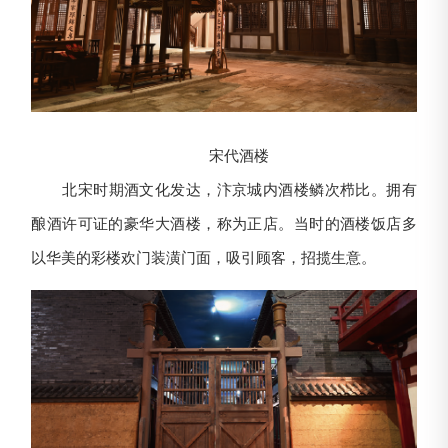
宋代酒楼
北宋时期酒文化发达，汴京城内酒楼鳞次栉比。拥有
酿酒许可证的豪华大酒楼，称为正店。当时的酒楼饭店多
以华美的彩楼欢门装潢门面，吸引顾客，招揽生意。