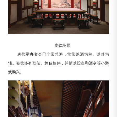
宴饮场景
唐代举办宴会已非常普遍，常常以酒为主、以菜为
辅。宴饮多有歌伎、舞伎相伴，并辅以投壶和酒令等小游
戏助兴。