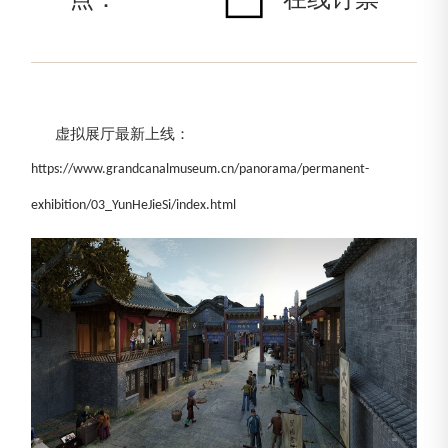
虚拟展厅最新上线：
https://www.grandcanalmuseum.cn/panorama/permanent-
exhibition/03_YunHeJieSi/index.html